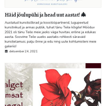
Häid jõulupühi ja head uut aastat! 🎄
Austatud kunstisõbrad ja koostööpartnerid, lugupeetud
kunstnikud ja armas publik, tuhat tänu Teile kõigile! Mööduv
2021 oli tänu Teile meie jaoks väga huvitav, eriline ja edukas
aasta. Soovime Teile uueks aastaks rohkesti säravaid
kunstielamusi, palju õnne ja edu ning uute kohtumisteni meie
galeriis!
detsember 24, 2021