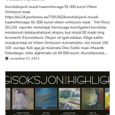
Kunstioksjonil müüdi haamrihinnaga 91 000 eurot Villem
Ormissoni maal
https://elu24.postimees.ee/7391362/kunstioksjonil-muudi-
haamrihinnaga-91-000-eurot-villem-ormissoni-maal Triin Roos
(ELU24 reporter-toimetaja) Vernissage kunstigalerii korraldas
möödunud nädalavahetusel oksjoni, kus müüdi 82 maali ning
broneeriti 9 kunstiteost. Oksjon oli igati edukas. Kõige kallim
müüdud maal oli Villem Ormissoni «Linnamotiiv», mis müüdi 100
100 euroga. Küll aga jäi müümata Olev Subbi maal «Maastik
floksidega», mille alghinnaks oli 49 000 eurot. «Kunstiteoseid,...
november 22, 2021