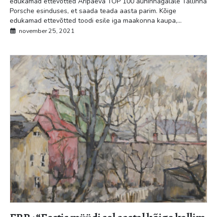
edukamad ettevõtted Äripäeva TOP 100 auhinnagalale Tallinna
Porsche esinduses, et saada teada aasta parim. Kõige
edukamad ettevõtted toodi esile iga maakonna kaupa,...
november 25, 2021