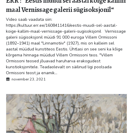
ERR : “Eestis müüdi sel aastal kõige kallim
maal Vernissage galerii sügisoksjonil“
Video saab vaadata siin:
https://kultuur.err.ee/1608411416/eestis-muudi-sel-aastal-
koige-kallim-maal-vernissage-galerii-sugisoksjonil Vernissage
galerii sügisoksjonil müüdi 91 000 euroga Villem Ormissoni
(1892–1941) maal "Linnamotiiv" (1927), mis on kalleim sel
aastal müüdud kunstiteos Eestis. Ühtlasi on see seni ka kõige
kõrgema hinnaga müüdud Villem Ormissoni teos. "Villem
Ormissoni teosed jõuavad haruharva erakogudest
kunstioksjonitele. Teadaolevalt on säilinud ligi poolsada
Ormissoni teost ja enamik...
november 23, 2021