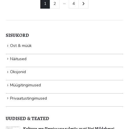
…
1
2
4
SISUKORD
Ost & müük
Näitused
Oksjonid
Müügitingimused
Privaatustingimused
UUDISED & TEATED
Kultuur.err: Vernissage galeriis avati Jüri Mildebergi