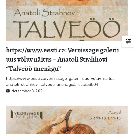
https://www.eesti.ca: Vernissage galerii
uus võluv näitus – Anatoli Strahhovi
“Talveöö unenägu”
https://www.eesti.ca/vernissage-galerii-uus-voluv-naitus-
anatoli-strahhovi-talveoo-unenagu/article58804
detsember 8, 2021