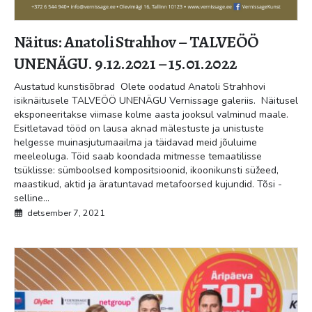
Näitus: Anatoli Strahhov – TALVEÖÖ
UNENÄGU. 9.12.2021 – 15.01.2022
Austatud kunstisõbrad Olete oodatud Anatoli Strahhovi
isiknäitusele TALVEÖÖ UNENÄGU Vernissage galeriis. Näitusel
eksponeeritakse viimase kolme aasta jooksul valminud maale.
Esitletavad tööd on lausa aknad mälestuste ja unistuste
helgesse muinasjutumaailma ja täidavad meid jõuluime
meeleoluga. Töid saab koondada mitmesse temaatilisse
tsüklisse: sümboolsed kompositsioonid, ikoonikunsti süžeed,
maastikud, aktid ja äratuntavad metafoorsed kujundid. Tõsi -
selline...
detsember 7, 2021