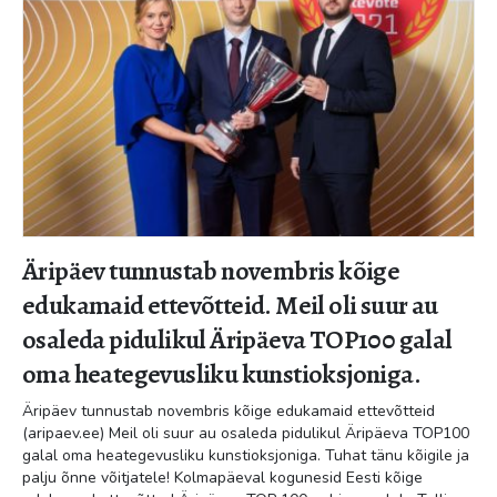
Äripäev tunnustab novembris kõige
edukamaid ettevõtteid. Meil oli suur au
osaleda pidulikul Äripäeva TOP100 galal
oma heategevusliku kunstioksjoniga.
Äripäev tunnustab novembris kõige edukamaid ettevõtteid
(aripaev.ee)
Meil oli suur au osaleda pidulikul Äripäeva TOP100
galal oma heategevusliku kunstioksjoniga. Tuhat tänu kõigile ja
palju õnne võitjatele! Kolmapäeval kogunesid Eesti kõige