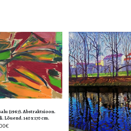
alu (1967). Abstraktsioon.
li. Lõuend. 140 x 170 cm.
.00
€