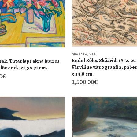
GRAAFIKA
,
MAAL
Endel Kõks. Skäärid. 1952. Gr
ak. Tütarlaps akna juures.
Värviline vitrograafia, paber
, lõuend. 121,5 x 91 cm.
x 34,8 cm.
0
€
1,500.00
€