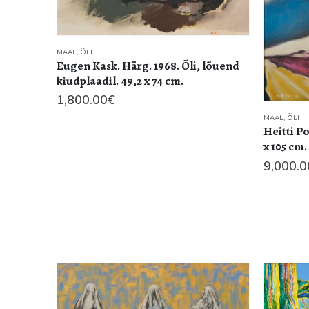
MAAL
,
ÕLI
Eugen Kask. Härg. 1968. Õli, lõuend
kiudplaadil. 49,2 x 74 cm.
1,800.00
€
MAAL
,
ÕLI
Heitti Po
x 105 cm.
9,000.0