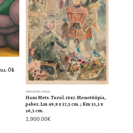
22. Õli
GRAAFIKA
,
MAAL
Hans Mets. Turul. 1947. Monotüüpia,
paber. Lm 49,9 x 37,3 cm. ; Km 33,3 x
26,3 cm.
1,900.00
€