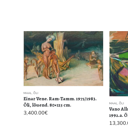
MAAL
,
ÕLI
Einar Vene. Ram-Tamm. 1975/1983.
MAAL
,
ÕLI
Õli, lõuend. 80×115 cm.
Vano Alls
3,400.00
€
1992.a. Õ
13,300