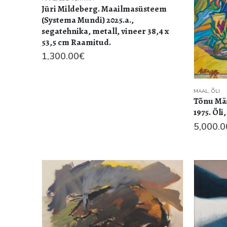
Jüri Mildeberg. Maailmasüsteem
(Systema Mundi) 2025.a.,
segatehnika, metall, vineer 38,4 x
53,5 cm Raamitud.
1,300.00
€
MAAL
,
ÕLI
Tõnu Mäs
1975. Õli
5,000.0