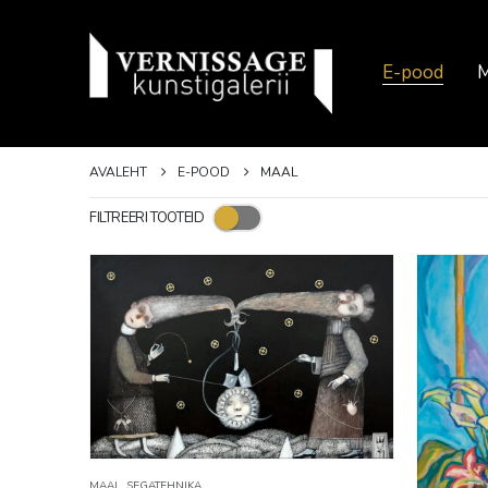
E-pood
M
AVALEHT
E-POOD
MAAL
FILTREERI TOOTEID
MAAL
,
SEGATEHNIKA