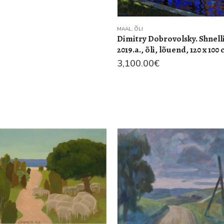
MAAL
,
ÕLI
Dimitry Dobrovolsky. Shnell
2019.a., õli, lõuend, 120 x 100
3,100.00
€