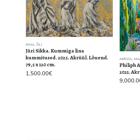
MAAL
,
ÕLI
Jüri Sikka. Kummiga lina
kummitused. 2025. Akrüül. Lõuend.
AKRÜÜL
,
MA
79,5 x 120 cm.
Philiph 
2021. Akr
1,500.00
€
9,000.0