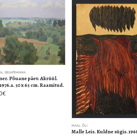
AL
,
SEGATEHNIKA
ner. Põuane päev. Akrüül.
1976.a. 50 x 65 cm. Raamitud.
0
€
MAAL
,
ÕLI
Malle Leis. Kuldne sügis. 196