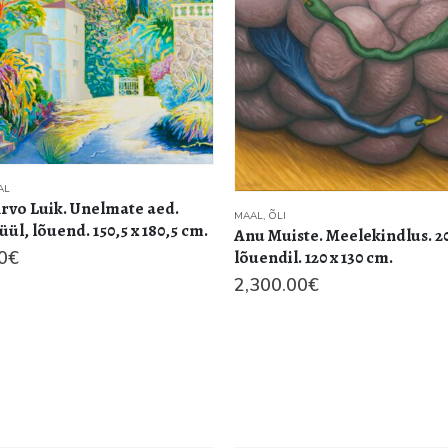
AL
Arvo Luik. Unelmate aed.
MAAL
,
ÕLI
üül, lõuend. 150,5 x 180,5 cm.
Anu Muiste. Meelekindlus. 20
lõuendil. 120 x 130 cm.
0
€
2,300.00
€