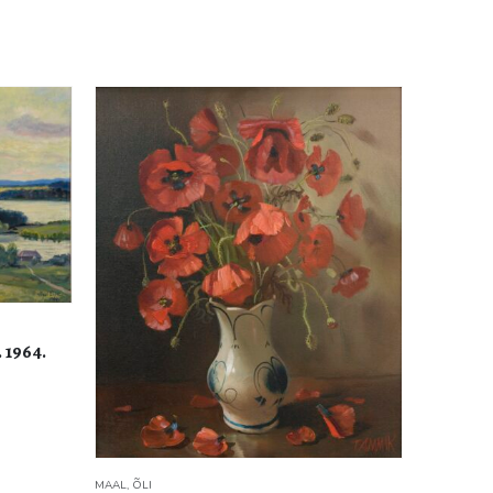
 1964.
MAAL
,
ÕLI