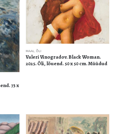
MAAL
,
ÕLI
Valeri Vinogradov. Black Woman.
2025. Õli, lõuend. 50 x 50 cm. Müüdud
uend. 73 x