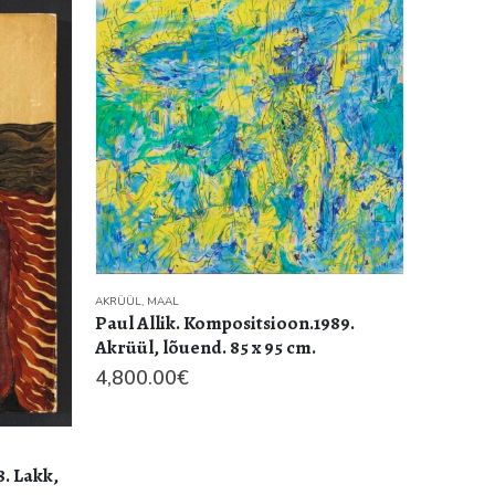
AKRÜÜL
,
MAAL
Paul Allik. Kompositsioon.1989.
Akrüül, lõuend. 85 x 95 cm.
4,800.00
€
8. Lakk,