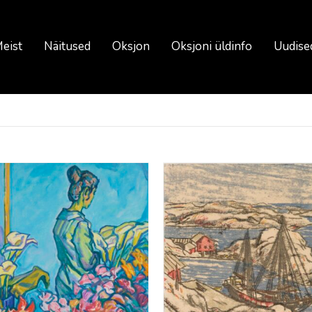
eist
Näitused
Oksjon
Oksjoni üldinfo
Uudise