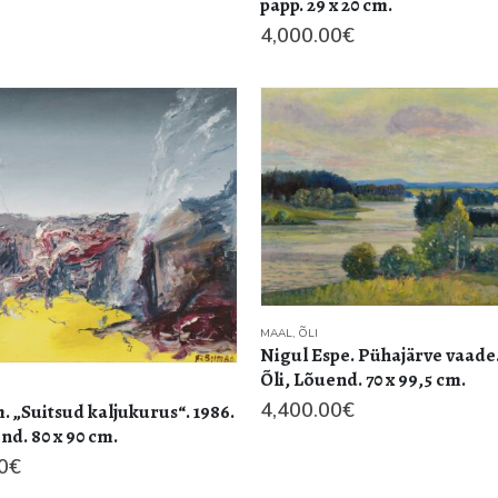
papp. 29 x 20 cm.
4,000.00
€
MAAL
,
ÕLI
Nigul Espe. Pühajärve vaade.
Õli, Lõuend. 70 x 99,5 cm.
4,400.00
€
. „Suitsud kaljukurus“. 1986.
nd. 80 x 90 cm.
0
€