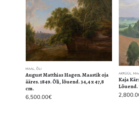
MAAL
,
ÕLI
August Matthias Hagen. Maastik oja
AKRÜÜL
,
MA
Kaja Kär
ääres. 1849. Õli, lõuend. 34,4 x 47,8
Lõuend. 
cm.
2,800.0
6,500.00
€