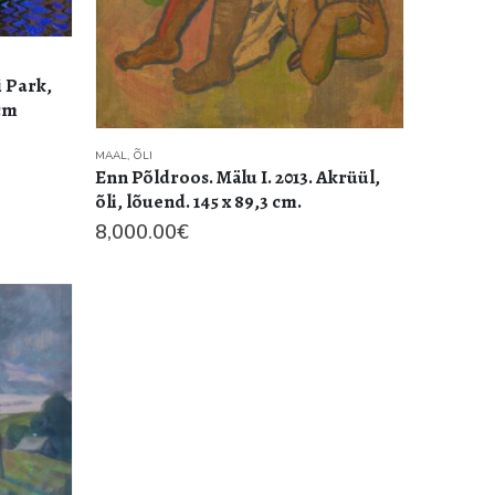
i Park,
 cm
MAAL
,
ÕLI
Enn Põldroos. Mälu I. 2013. Akrüül,
õli, lõuend. 145 x 89,3 cm.
8,000.00
€