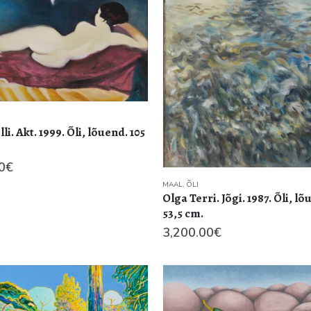
lli. Akt. 1999. Õli, lõuend. 105
0
€
MAAL
,
ÕLI
Olga Terri. Jõgi. 1987. Õli, lõ
53,5 cm.
3,200.00
€