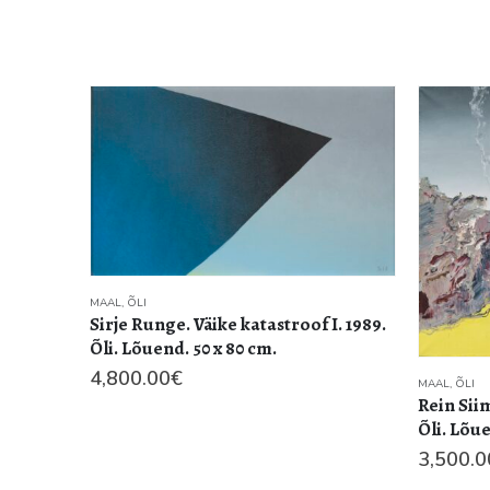
MAAL
,
ÕLI
Sirje Runge. Väike katastroof I. 1989.
Õli. Lõuend. 50 x 80 cm.
4,800.00
€
MAAL
,
ÕLI
Rein Siim
Õli. Lõue
3,500.0