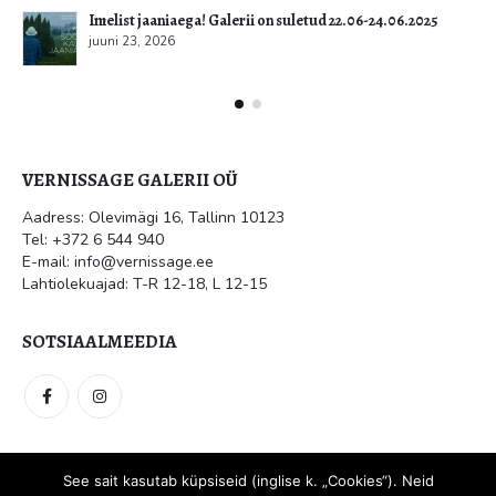
VERNISSAGE GALERII OÜ
Aadress: Olevimägi 16, Tallinn 10123
Tel: +372 6 544 940
E-mail: info@vernissage.ee
Lahtiolekuajad: T-R 12-18, L 12-15
SOTSIAALMEEDIA
Vernissage galerii OÜ. © 2021. Kõik õigused kaitstud.
Meedia
Disain
See sait kasutab küpsiseid (inglise k. „Cookies“). Neid