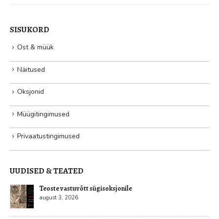
SISUKORD
Ost & müük
Näitused
Oksjonid
Müügitingimused
Privaatustingimused
UUDISED & TEATED
Kultuur.err: Vernissage galeriis avati Jüri Mildebergi
näitus “Hingedeusk”
mai 31, 2026