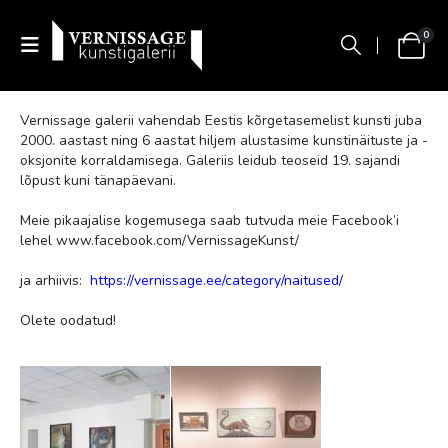
0
Vernissage galerii vahendab Eestis kõrgetasemelist kunsti juba
2000. aastast ning 6 aastat hiljem alustasime kunstinäituste ja -
oksjonite korraldamisega. Galeriis leidub teoseid 19. sajandi
lõpust kuni tänapäevani.
Meie pikaajalise kogemusega saab tutvuda meie Facebook’i
lehel
www.facebook.com/VernissageKunst/
ja arhiivis:
https://vernissage.ee/category/naitused/
Olete oodatud!