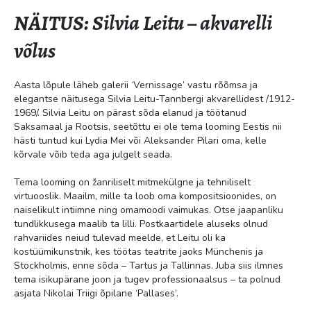
NÄITUS: Silvia Leitu – akvarelli
võlus
Aasta lõpule läheb galerii ‘Vernissage’ vastu rõõmsa ja
elegantse näitusega Silvia Leitu-Tannbergi akvarellidest /1912-
1969/. Silvia Leitu on pärast sõda elanud ja töötanud
Saksamaal ja Rootsis, seetõttu ei ole tema looming Eestis nii
hästi tuntud kui Lydia Mei või Aleksander Pilari oma, kelle
kõrvale võib teda aga julgelt seada.
Tema looming on žanriliselt mitmekülgne ja tehniliselt
virtuooslik. Maailm, mille ta loob oma kompositsioonides, on
naiselikult intiimne ning omamoodi vaimukas. Otse jaapanliku
tundlikkusega maalib ta lilli. Postkaartidele aluseks olnud
rahvariides neiud tulevad meelde, et Leitu oli ka
kostüümikunstnik, kes töötas teatrite jaoks Münchenis ja
Stockholmis, enne sõda – Tartus ja Tallinnas. Juba siis ilmnes
tema isikupärane joon ja tugev professionaalsus – ta polnud
asjata Nikolai Triigi õpilane ‘Pallases’.