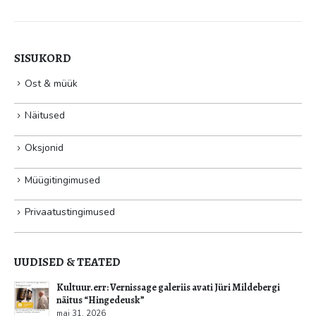
SISUKORD
Ost & müük
Näitused
Oksjonid
Müügitingimused
Privaatustingimused
UUDISED & TEATED
Kultuur.err: Vernissage galeriis avati Jüri Mildebergi
näitus “Hingedeusk”
mai 31, 2026