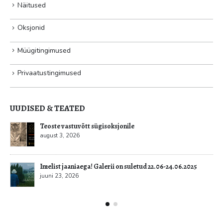
Näitused
Oksjonid
Müügitingimused
Privaatustingimused
UUDISED & TEATED
Teoste vastuvõtt sügisoksjonile
august 3, 2026
Imelist jaaniaega! Galerii on suletud 22.06-24.06.2025
juuni 23, 2026