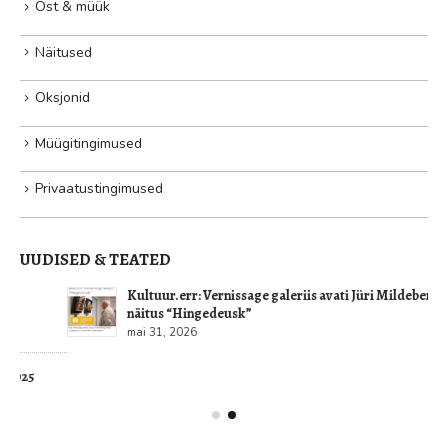
Ost & müük
Näitused
Oksjonid
Müügitingimused
Privaatustingimused
UUDISED & TEATED
Kultuur.err: Vernissage galeriis avati Jüri Mildebergi
näitus “Hingedeusk”
mai 31, 2026
VERNISSAGE GALERII OÜ