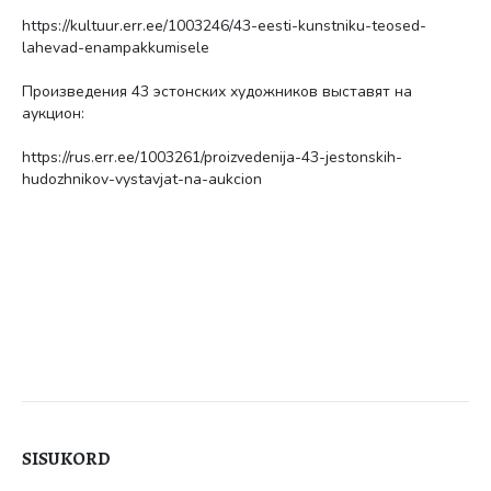
https://kultuur.err.ee/1003246/43-eesti-kunstniku-teosed-
lahevad-enampakkumisele
Произведения 43 эстонских художников выставят на
аукцион:
https://rus.err.ee/1003261/proizvedenija-43-jestonskih-
hudozhnikov-vystavjat-na-aukcion
SISUKORD