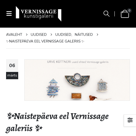
0
AVALEHT
UUDISED
UUDISED
,
NÄITUSED
✨NAISTEPÄEVA EEL VERNISSAGE GALERIIS ✨
06
märts
✨Naistepäeva eel Vernissage
galeriis ✨