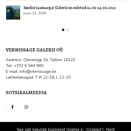
Imelist jaaniaega! Galerii on suletud 22.06-24.06.2025
juuni 23, 2026
VERNISSAGE GALERII OÜ
Aadress: Olevimägi 16, Tallinn 10123
Tel: +372 6 544 940
E-mail: info@vernissage.ee
Lahtiolekuajad: T-R 12-18, L 12-15
SOTSIAALMEEDIA
See sait kasutab küpsiseid (inglise k. „Cookies“). Neid