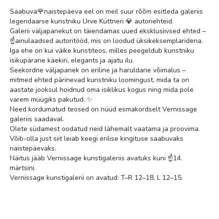
Saabuva🌹naistepäeva eel on meil suur rõõm esitleda galeriis
legendaarse kunstniku Urve Küttneri 💎 autoriehteid.
Galerii väljapanekut on täiendamas uued eksklusiivsed ehted –
☝️ainulaadsed autoritööd, mis on loodud üksikeksemplaridena.
Iga ehe on kui väike kunstiteos, milles peegeldub kunstniku
isikupärane käekiri, elegants ja ajatu ilu.
Seekordne väljapanek on eriline ja haruldane võimalus –
mitmed ehted pärinevad kunstniku loomingust, mida ta on
aastate jooksul hoidnud oma isiklikus kogus ning mida pole
varem müügiks pakutud. ✨
Need kordumatud teosed on nüüd esmakordselt Vernissage
galeriis saadaval.
Olete südamest oodatud neid lähemalt vaatama ja proovima.
Võib-olla just siit leiab keegi erilise kingituse saabuvaks
naistepäevaks.
Näitus jääb Vernissage kunstigaleriis avatuks kuni ☝️14.
märtsini.
Vernissage kunstigalerii on avatud: T–R 12–18, L 12–15.