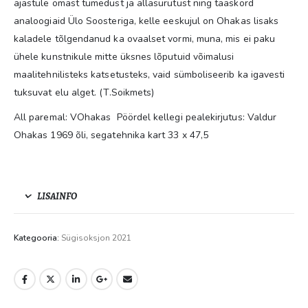
ajastule omast tumedust ja allasurutust ning taaskord
analoogiaid Ülo Soosteriga, kelle eeskujul on Ohakas lisaks
kaladele tõlgendanud ka ovaalset vormi, muna, mis ei paku
ühele kunstnikule mitte üksnes lõputuid võimalusi
maalitehnilisteks katsetusteks, vaid sümboliseerib ka igavesti
tuksuvat elu alget. (T.Soikmets)
All paremal: VOhakas Pöördel kellegi pealekirjutus: Valdur
Ohakas 1969 õli, segatehnika kart 33 x 47,5
LISAINFO
Kategooria:
Sügisoksjon 2021