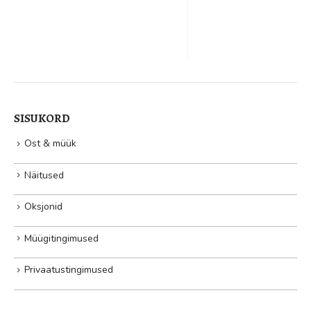
SÜGISOKSJON 2021
Ülo Teder. Tallinna
tornid. 1965. Õli, lõuend.
207 x 91 cm. Alghind: 5900
€ Haamrihind: 7000 €
SISUKORD
Ost & müük
Näitused