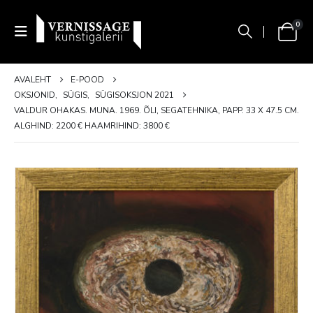
0
AVALEHT
E-POOD
OKSJONID
,
SÜGIS
,
SÜGISOKSJON 2021
VALDUR OHAKAS. MUNA. 1969. ÕLI, SEGATEHNIKA, PAPP. 33 X 47.5 CM.
ALGHIND: 2200 € HAAMRIHIND: 3800 €