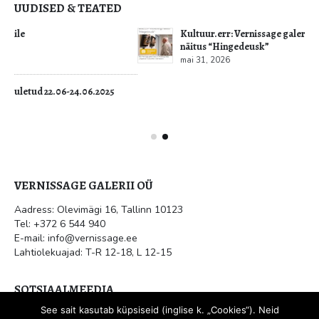
Oksjonid
Müügitingimused
Privaatustingimused
UUDISED & TEATED
Kultuur.err: Vernissage galeriis avati Jüri Mildebergi
näitus “Hingedeusk”
mai 31, 2026
VERNISSAGE GALERII OÜ
Aadress: Olevimägi 16, Tallinn 10123
Tel: +372 6 544 940
E-mail: info@vernissage.ee
See sait kasutab küpsiseid (inglise k. „Cookies“). Neid