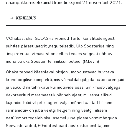
enampakkumisele ainult kunstioksjonil 21 novembril 2021.
KIRJELDUS
V.Ohakas, üks GULAG-is viibinud Tartu kunstitudengeist ,
suhtles pärast laagrit ,nagu teisedki, Ülo Soosteriga ning
inspireeritud viimasest on selles teoses selgesti nähtav –
muna oli üks Soosteri lemmiksümboleid. (M.Levin)
Ohaka teosed käesoleval oksjonil moodustavad huvitava
kronoloogilise komplekti, mis võimaldab jälgida autori arenguid
ja valikuid nii tehnikate kui motiivide osas. Sini-must-valgega
dekoreeritud meremaastik pärineb ajast, mil rahvuslikud
kujundid tulid vihjete tagant välja, mõned aastad hilisem
rannamotiiv on juba veelgi helgem ning veelgi hilisem
natüürmort tegeleb sisu asemel juba pigem vormimänguga.
Seevastu antud, 60ndatest pärit abstraktsioonil tajume