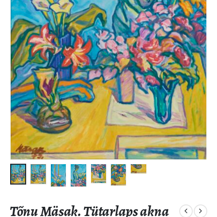
Tõnu Mäsak. Tütarlaps akna