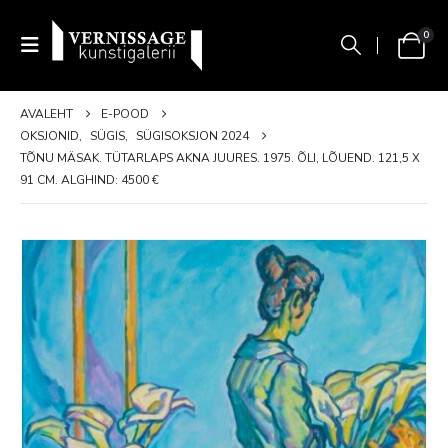
0
AVALEHT
E-POOD
OKSJONID
,
SÜGIS
,
SÜGISOKSJON 2024
TÕNU MÄSAK. TÜTARLAPS AKNA JUURES. 1975. ÕLI, LÕUEND. 121,5 X
91 CM. ALGHIND: 4500 €