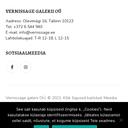
VERNISSAGE GALERII OÜ
Aadress: Olevimägi 16, Tallinn 10123
Tel: +372 6 544 940
E-mail: info@vernissage.ee
Lahtiolekuajad: T-R 12-18, L 12-15
SOTSIAALMEEDIA
Vernissage galerii OÜ. © 2021. Kõik õigused kaitstud.
Meedia
Disain
See sait kasutab küpsiseid (inglise k. „Cookies“). Neid
kasutatakse külastaja identifitseerimiseks. Jätkates külastamist
sellel saidil, nõustute, et kogume küpsiseid Teie seadmes.