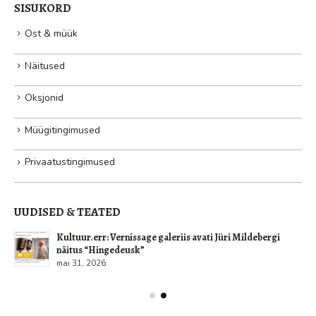
SISUKORD
Ost & müük
Näitused
Oksjonid
Müügitingimused
Privaatustingimused
UUDISED & TEATED
Kultuur.err: Vernissage galeriis avati Jüri Mildebergi
näitus “Hingedeusk”
mai 31, 2026