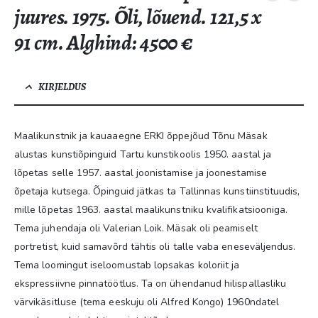
juures. 1975. Õli, lõuend. 121,5 x
91 cm. Alghind: 4500 €
KIRJELDUS
Maalikunstnik ja kauaaegne ERKI õppejõud Tõnu Mäsak
alustas kunstiõpinguid Tartu kunstikoolis 1950. aastal ja
lõpetas selle 1957. aastal joonistamise ja joonestamise
õpetaja kutsega. Õpinguid jätkas ta Tallinnas kunstiinstituudis,
mille lõpetas 1963. aastal maalikunstniku kvalifikatsiooniga.
Tema juhendaja oli Valerian Loik. Mäsak oli peamiselt
portretist, kuid samavõrd tähtis oli talle vaba eneseväljendus.
Tema loomingut iseloomustab lopsakas koloriit ja
ekspressiivne pinnatöötlus. Ta on ühendanud hilispallasliku
värvikäsitluse (tema eeskuju oli Alfred Kongo) 1960ndatel