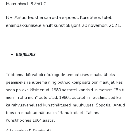
Haamrihind: 9750 €
NB! Antud teost ei saa osta e-poest. Kunstiteos tuleb
enampakkumisele ainult kunstioksjonil 20 novembril 2021.
KIRJELDUS
Tööteema kõrval oli nõukogude temaatilises maalis üheks
peamiseks rahuteema ning polnud kompositsioonimaalijat, kes
seda poleks käsitlenud. 1980.aastatel kandsid nimetust “Balti
meri – rahu meri” autorallid, 1960.aastatel nii eestimaised kui
ka rahvusvahelised kunstinäitused, muuhulgas Sopotis. Antud
teos on maalitud näituseks “Rahu kaitsel” Tallinna
Kunstihoones 1964.aastal.
All vasakul: R.Sagrits 64