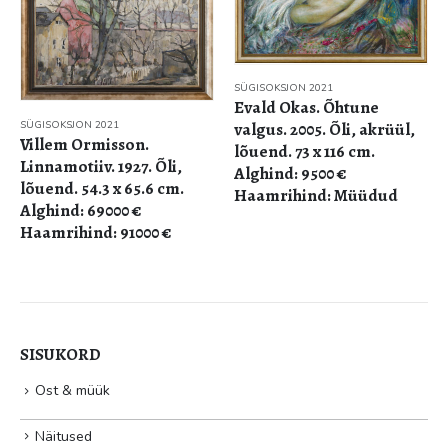
SÜGISOKSJON 2021
Evald Okas. Õhtune
SÜGISOKSJON 2021
valgus. 2005. Õli, akrüül,
Villem Ormisson.
lõuend. 73 x 116 cm.
Linnamotiiv. 1927. Õli,
Alghind: 9500 €
lõuend. 54.3 x 65.6 cm.
Haamrihind: Müüdud
Alghind: 69000 €
Haamrihind: 91000 €
SISUKORD
Ost & müük
Näitused