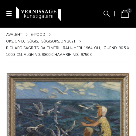
0
AVALEHT
E-POOD
OKSJONID
,
SÜGIS
,
SÜGISOKSJON 2021
RICHARD SAGRITS. BALTI MERI – RAHUMERI. 1964. ÕLI, LÕUEND. 90.5 X
100.3 CM. ALGHIND: 9800 € HAAMRIHIND: 9750 €