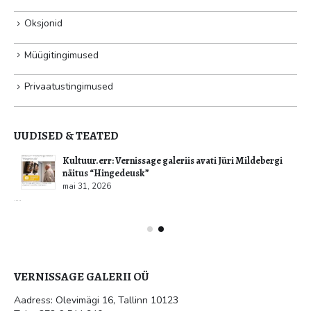
Oksjonid
Müügitingimused
Privaatustingimused
UUDISED & TEATED
Kultuur.err: Vernissage galeriis avati Jüri Mildebergi
näitus “Hingedeusk”
mai 31, 2026
VERNISSAGE GALERII OÜ
Aadress: Olevimägi 16, Tallinn 10123
Tel: +372 6 544 940