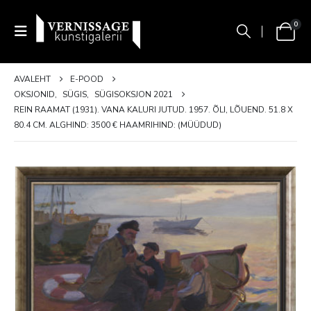
0
AVALEHT
E-POOD
OKSJONID
,
SÜGIS
,
SÜGISOKSJON 2021
REIN RAAMAT (1931). VANA KALURI JUTUD. 1957. ÕLI, LÕUEND. 51.8 X
80.4 CM. ALGHIND: 3500 € HAAMRIHIND: (MÜÜDUD)