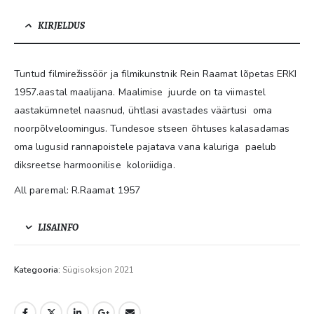
KIRJELDUS
Tuntud filmirežissöör ja filmikunstnik Rein Raamat lõpetas ERKI
1957.aastal maalijana. Maalimise juurde on ta viimastel
aastakümnetel naasnud, ühtlasi avastades väärtusi oma
noorpõlveloomingus. Tundesoe stseen õhtuses kalasadamas
oma lugusid rannapoistele pajatava vana kaluriga paelub
diksreetse harmoonilise koloriidiga.
All paremal: R.Raamat 1957
LISAINFO
Kategooria:
Sügisoksjon 2021