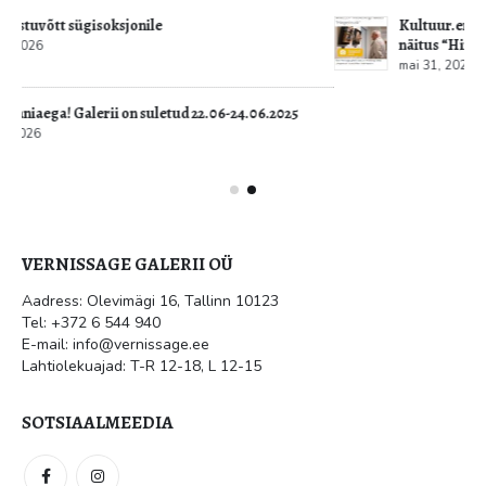
Kultuur.err: Vernissage galeriis avati Jüri Mildebergi
näitus “Hingedeusk”
mai 31, 2026
VERNISSAGE GALERII OÜ
Aadress: Olevimägi 16, Tallinn 10123
Tel: +372 6 544 940
E-mail: info@vernissage.ee
Lahtiolekuajad: T-R 12-18, L 12-15
SOTSIAALMEEDIA