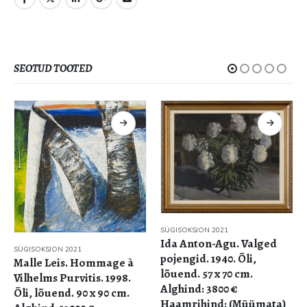
SEOTUD TOOTED
SÜGISOKSJON 2021
Ida Anton-Agu. Valged
SÜGISOKSJON 2021
pojengid. 1940. Õli,
Malle Leis. Hommage à
lõuend. 57 x 70 cm.
Vilhelms Purvitis. 1998.
Alghind: 3800 €
Õli, lõuend. 90 x 90 cm.
Haamrihind: (Müümata)