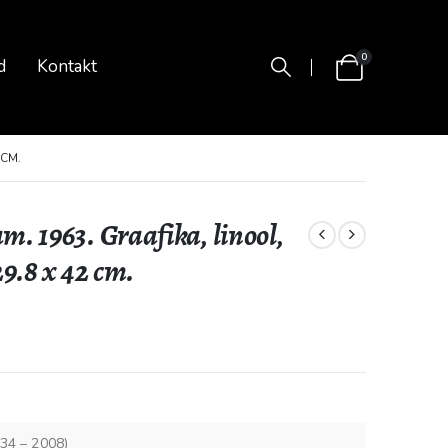
0
d
Kontakt
 CM.
. 1963. Graafika, linool,
9.8 x 42 cm.
934 – 2008)