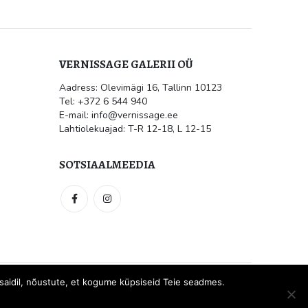
VERNISSAGE GALERII OÜ
Aadress: Olevimägi 16, Tallinn 10123
ile
Kultuur.err: Vernissage galeriis
Tel: +372 6 544 940
avati Jüri Mildebergi näitus
“Hingedeusk”
E-mail: info@vernissage.ee
mai 31, 2026
Lahtiolekuajad: T-R 12-18, L 12-15
 suletud
SOTSIAALMEEDIA
el saidil, nõustute, et kogume küpsiseid Teie seadmes.