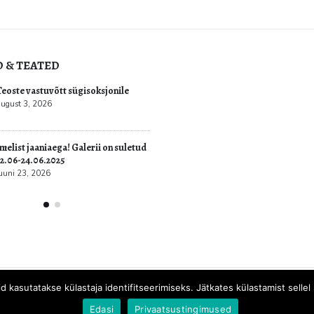
D & TEATED
Kultuur.err: Vernissage galeriis
Teoste vastuvõtt sügisoksjon
avati Jüri Mildebergi näitus
august 3, 2026
“Hingedeusk”
6
Imelist jaaniaega! Galerii on
22.06-24.06.2025
juuni 23, 2026
id kasutatakse külastaja identifitseerimiseks. Jätkates külastamist sell
Vernissage galerii OÜ. © 2021. Kõik õigused kaitstud.
Meedia Disain
Edasi
Privaatsustingimused