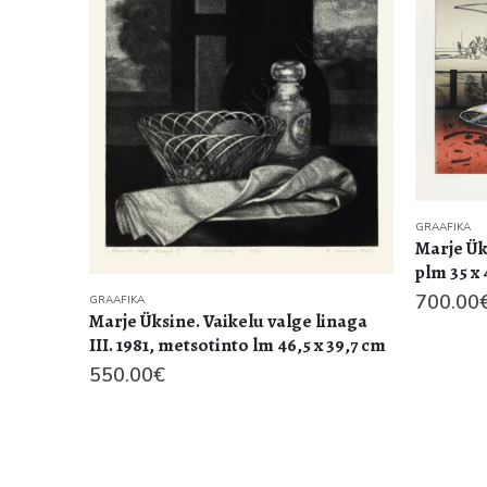
GRAAFIKA
Loit Jõe
GRAAFIKA
polymer,
Marje Üksine .Terassil. 16/30. 2007a.
53,3 x 72
plm 35 x 46
700.00
700.00
€
linaga
 39,7 cm