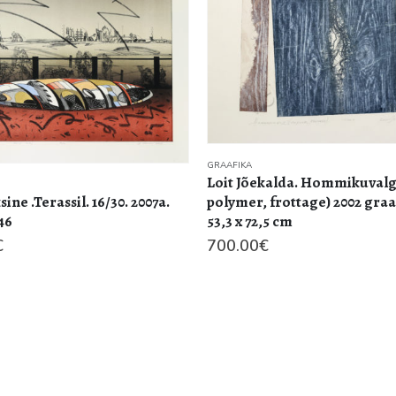
kalda. Hommikuvalgus (
 frottage) 2002 graafika, lm
,5 cm
€
GRAAFIKA
Aleksander Möldroo (1902-19
Bern Kellatorn 1931a monot
43,7 x 34,8 cm
1,100.00
€