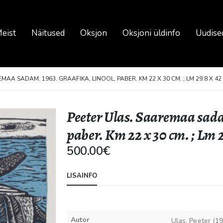
eist
Näitused
Oksjon
Oksjoni üldinfo
Uudise
MAA SADAM. 1963. GRAAFIKA, LINOOL, PABER. KM 22 X 30 CM. ; LM 29.8 X 42
Peeter Ulas. Saaremaa sadam
paber. Km 22 x 30 cm. ; Lm 2
500.00
€
LISAINFO
Autor
Ulas, Peeter (1