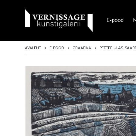
E-pood
M
AVALEHT
E-POOD
GRAAFIKA
PEETER ULAS. SAARE