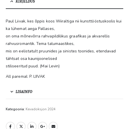
KIRJELDUS
Paul Liivak, kes õppis koos Wiiraltiga nii kunsttööstuskoolis kui
ka lühemat aega Pallases,
on oma mõnevõrra rahvapildilikus graafikas ja akvarellis
rahvusromantik. Tema talumaastikes,
mis on eelistatult pruunides ja sinistes toonides, etendavad
tähtsat osa kaunijoonelised
stiliseeritud puud. (Mai Levin)
All paremal: P. LIIVAK
LISAINFO
Kategooria:
Kevadoksjon 2024