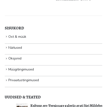
SISUKORD
Ost & müük
Näitused
Oksjonid
Müügitingimused
Privaatustingimused
UUDISED & TEATED
Kultuur.err: Vernissage galeriis avati Jüri Mildebergi