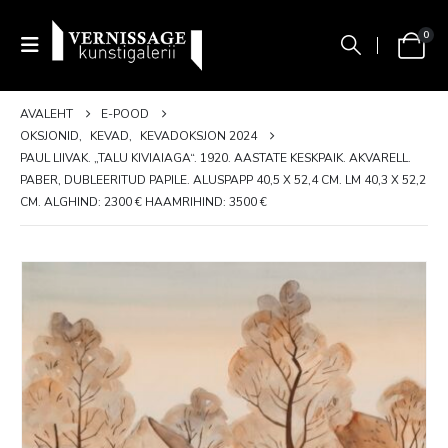
0
AVALEHT
E-POOD
OKSJONID
,
KEVAD
,
KEVADOKSJON 2024
PAUL LIIVAK. „TALU KIVIAIAGA“. 1920. AASTATE KESKPAIK. AKVARELL.
PABER, DUBLEERITUD PAPILE. ALUSPAPP 40,5 X 52,4 CM. LM 40,3 X 52,2
CM. ALGHIND: 2300 € HAAMRIHIND: 3500 €