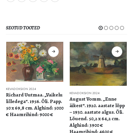
SEOTUD TOOTED
KEVADOKSJON 2024
KEVADOKSJON 2024
Richard Uutmaa. „Vaikelu
August Vomm. „Enne
lilledega“. 1956. Õli. Papp.
äikest“. 1920. aastate lõpp
50 x 69,8 cm. Alghind: 5000
– 1930. aastate algus. Õli.
€ Haamrihind: 9000 €
Lõuend. 50,2 x 64,2 cm.
Alghind: 3900 €
Haamrihind: 4600 €