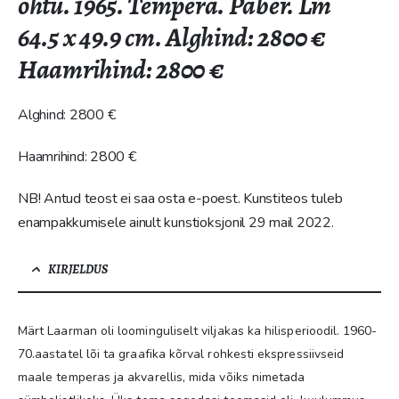
õhtu. 1965. Tempera. Paber. Lm
64.5 x 49.9 cm. Alghind: 2800 €
Haamrihind: 2800 €
Alghind: 2800 €
Haamrihind: 2800 €
NB! Antud teost ei saa osta e-poest. Kunstiteos tuleb
enampakkumisele ainult kunstioksjonil 29 mail 2022.
KIRJELDUS
Märt Laarman oli loominguliselt viljakas ka hilisperioodil. 1960-
70.aastatel lõi ta graafika kõrval rohkesti ekspressiivseid
maale temperas ja akvarellis, mida võiks nimetada