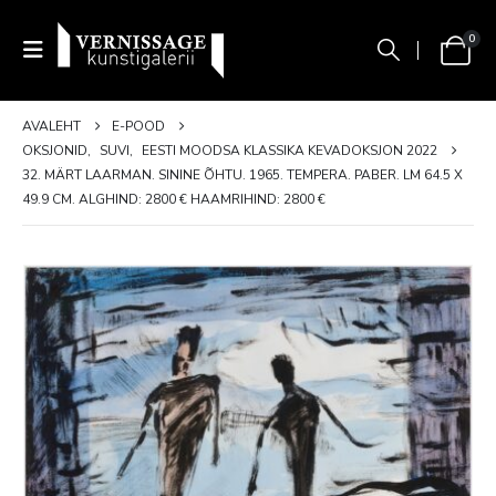
0
AVALEHT
E-POOD
OKSJONID
,
SUVI
,
EESTI MOODSA KLASSIKA KEVADOKSJON 2022
32. MÄRT LAARMAN. SININE ÕHTU. 1965. TEMPERA. PABER. LM 64.5 X
49.9 CM. ALGHIND: 2800 € HAAMRIHIND: 2800 €