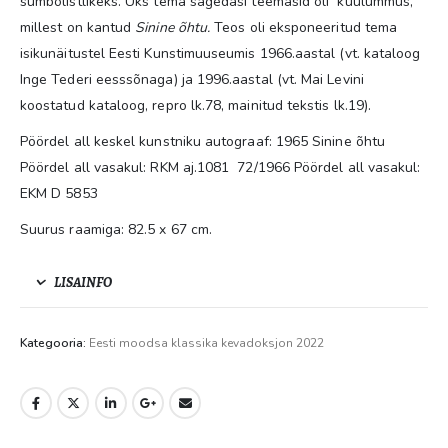
sümbolistlikeks. Üks tema sagedasi teemasid oli kuulummus,
millest on kantud
Sinine õhtu.
Teos oli eksponeeritud tema
isikunäitustel Eesti Kunstimuuseumis 1966.aastal (vt. kataloog
Inge Tederi eesssõnaga) ja 1996.aastal (vt. Mai Levini
koostatud kataloog, repro lk.78, mainitud tekstis lk.19).
Pöördel all keskel kunstniku autograaf: 1965 Sinine õhtu
Pöördel all vasakul: RKM aj.1081 72/1966 Pöördel all vasakul:
EKM D 5853
Suurus raamiga: 82.5 x 67 cm.
LISAINFO
Kategooria:
Eesti moodsa klassika kevadoksjon 2022