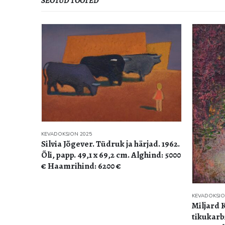
SEOTUD TOOTED
KEVADOKSJON 2025
Silvia Jõgever. Tüdruk ja härjad. 1962.
Õli, papp. 49,1 x 69,2 cm. Alghind: 5000
€ Haamrihind: 6200 €
KEVADOKSJO
Miljard 
tikukarbi