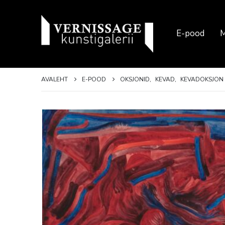
E-pood
M
AVALEHT
E-POOD
OKSJONID
,
KEVAD
,
KEVADOKSJON 