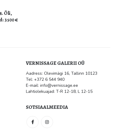
. Õli,
d: 3500 €
VERNISSAGE GALERII OÜ
Aadress: Olevimägi 16, Tallinn 10123
ile
Kultuur.err: Vernissage galeriis
Tel: +372 6 544 940
avati Jüri Mildebergi näitus
“Hingedeusk”
E-mail: info@vernissage.ee
mai 31, 2026
Lahtiolekuajad: T-R 12-18, L 12-15
 suletud
SOTSIAALMEEDIA