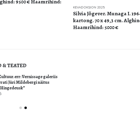
lghind: 9500 € Haamrihind:
KEVADOKSJON 2025
Silvia Jõgever. Munaga I. 1964
kartong. 70 x 49,3 cm. Alghin
Haamrihind: 5000 €
D & TEATED
ultuur.err: Vernissage galeriis
Teoste vastuvõtt sügisoksjon
vati Jüri Mildebergi näitus
august 3, 2026
“Hingedeusk”
6
Imelist jaaniaega! Galerii on
22.06-24.06.2025
juuni 23, 2026