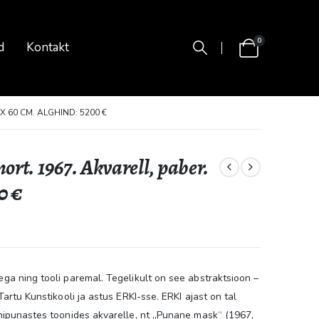
0
d
Kontakt
X 60 CM. ALGHIND: 5200 €
rt. 1967. Akvarell, paber.
0 €
ega ning tooli paremal. Tegelikult on see abstraktsioon –
Tartu Kunstikooli ja astus ERKI-sse. ERKI ajast on tal
sinipunastes toonides akvarelle, nt „Punane mask“ (1967,