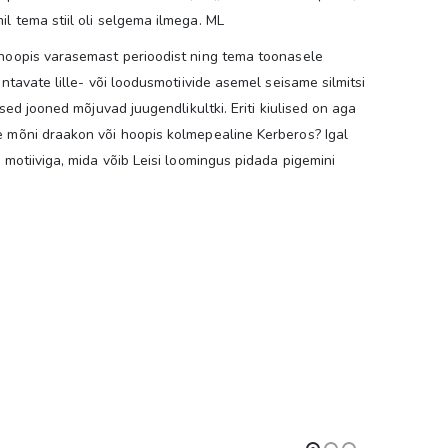
l tema stiil oli selgema ilmega. ML
 hoopis varasemast perioodist ning tema toonasele
untavate lille- või loodusmotiivide asemel seisame silmitsi
ised jooned mõjuvad juugendlikultki. Eriti kiulised on aga
e mõni draakon või hoopis kolmepealine Kerberos? Igal
 motiiviga, mida võib Leisi loomingus pidada pigemini