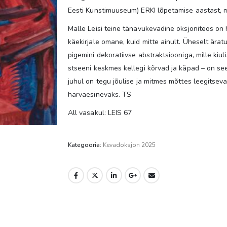
Eesti Kunstimuuseum) ERKI lõpetamise aastast, mi
Malle Leisi teine tänavukevadine oksjoniteos on
käekirjale omane, kuid mitte ainult. Üheselt ärat
pigemini dekoratiivse abstraktsiooniga, mille kiul
stseeni keskmes kellegi kõrvad ja käpad – on se
juhul on tegu jõulise ja mitmes mõttes leegitseva
harvaesinevaks. TS
All vasakul: LEIS 67
Kategooria:
Kevadoksjon 2025