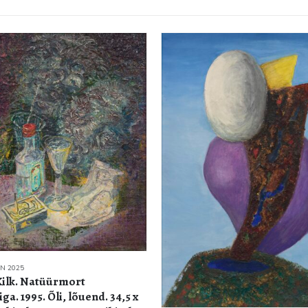
N 2025
Kilk. Natüürmort
ga. 1995. Õli, lõuend. 34,5 x