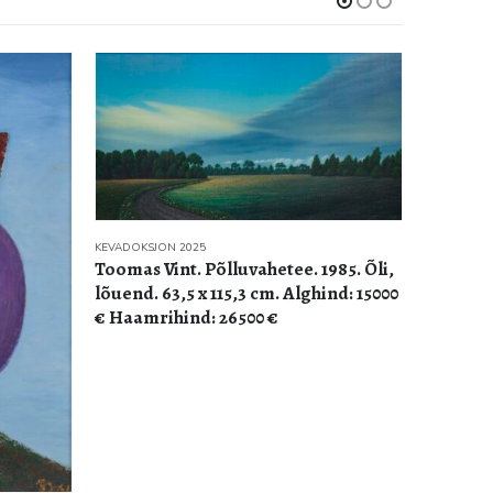
KEVADOKSJON 2025
Toomas Vint. Põlluvahetee. 1985. Õli,
lõuend. 63,5 x 115,3 cm. Alghind: 15000
€ Haamrihind: 26500 €
KEVADOKSJ
Jüri Pal
lõuend. 
Haamrih