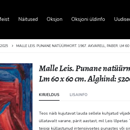
eist
Näitused
Oksjon
Oksjoni üldinfo
Uudise
2025
MALLE LEIS. PUNANE NATÜÜRMORT. 1967. AKVARELL, PABER. LM 60 
Malle Leis. Punane natüürmo
Lm 60 x 60 cm. Alghind: 520
KIRJELDUS
LISAINFO
Teos näib kujutavat lauda sellele kuhjatud viljad
üllatavalt varane, pärit aastast, mil Leis lõpetas 
teisigi küllastunud intensiivsetes punastes või 