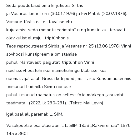
Seda puudutasid oma kirjutistes Sirbis
ja Vasaras Ilmar Torn (30.01.1976) ja Evi Pihlak (20.02.1976).
Viimane tõstis esile „tavalise elu
kujutamist seda romantiseerimata“ ning kunstniku „teravalt
olevikulist elutaju“ triptühhonis.
Teos reprodutseeriti Sirbis ja Vasaras nr 25 (13.06.1976) Vinni
sovhoosi kunstipreemia omistamise
puhul. Nähtavasti paigutati triptühhon Vinni
näidissovhoostehnikumi ametiühingu klubisse, kus
uuemal ajal asub Grossi keti pood jms. Tartu Kunstimuuseumis
toimunud Ludmilla Siimu näituse
puhul ilmunud raamatus on sellest foto märkega „asukoht
teadmata“ (2022, lk 230–231). (Tekst: Mai Levin)
Igal osal all paremal: L. SIIM.
Vasakpoolse osa alusraamil: L. SIIM 1938 „Rakveremaa“ 1975
145 x 360 I.