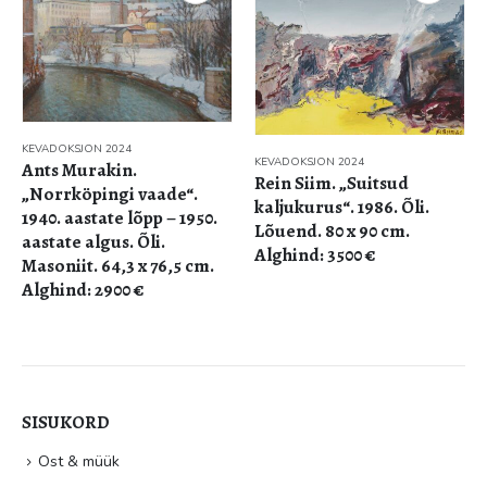
KEVADOKSJON 2024
KEVADOKSJON 2024
Ants Murakin.
Rein Siim. „Suitsud
„Norrköpingi vaade“.
kaljukurus“. 1986. Õli.
1940. aastate lõpp – 1950.
Lõuend. 80 x 90 cm.
aastate algus. Õli.
Alghind: 3500 €
Masoniit. 64,3 x 76,5 cm.
Alghind: 2900 €
SISUKORD
Ost & müük