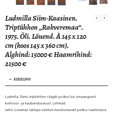
Ludmilla Siim-Kaasinen.
Triptühhon „Rakveremaa“.
1975. Õli. Lõuend. À 145 x 120
cm (koos 145 x 360 cm).
Alghind: 15000 € Haamrihind:
21500 €
KIRJELDUS
Ludmilla Siimu triptühhon räägib justkui loo omaaegsest
kolhoosi- ja kaubanduselust. Lehmad
latris ootamas talitaja tulekut moodustavad justkui raamistava