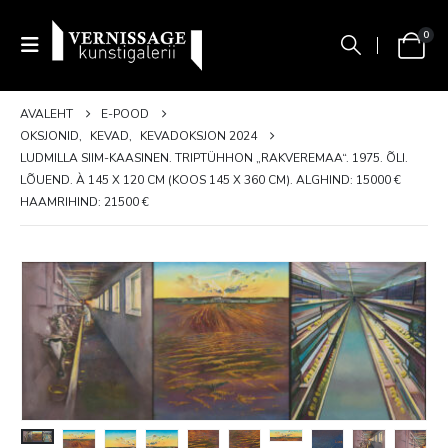
0
AVALEHT
E-POOD
OKSJONID
,
KEVAD
,
KEVADOKSJON 2024
LUDMILLA SIIM-KAASINEN. TRIPTÜHHON „RAKVEREMAA“. 1975. ÕLI.
LÕUEND. À 145 X 120 CM (KOOS 145 X 360 CM). ALGHIND: 15000 €
HAAMRIHIND: 21500 €