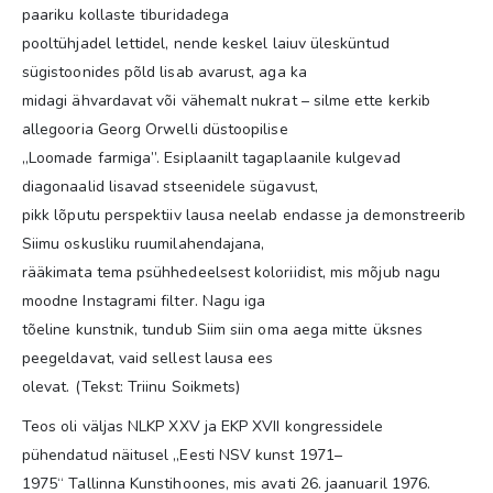
paariku kollaste tiburidadega
pooltühjadel lettidel, nende keskel laiuv ülesküntud
sügistoonides põld lisab avarust, aga ka
midagi ähvardavat või vähemalt nukrat – silme ette kerkib
allegooria Georg Orwelli düstoopilise
„Loomade farmiga”. Esiplaanilt tagaplaanile kulgevad
diagonaalid lisavad stseenidele sügavust,
pikk lõputu perspektiiv lausa neelab endasse ja demonstreerib
Siimu oskusliku ruumilahendajana,
rääkimata tema psühhedeelsest koloriidist, mis mõjub nagu
moodne Instagrami filter. Nagu iga
tõeline kunstnik, tundub Siim siin oma aega mitte üksnes
peegeldavat, vaid sellest lausa ees
olevat. (Tekst: Triinu Soikmets)
Teos oli väljas NLKP XXV ja EKP XVII kongressidele
pühendatud näitusel „Eesti NSV kunst 1971–
1975“ Tallinna Kunstihoones, mis avati 26. jaanuaril 1976.