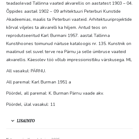
teadaolevad Tallinna vaated akvarellis on aastatest 1903 – 04.
Õppides aastail 1902 – 09 arhitektuuri Peterburi Kunstide
Akadeemias, maalis ta Peterburi vaateid. Arhitektuuriprojektide
kõrval viljeles ta akvarelli ka hiljem. Antud teos on
reprodutseeritud Karl Burmani 1957. aastal Tallinna
Kunstihoones toimunud näituse kataloogis nr. 135. Kunstnik on
maalinud sel suvel terve rea Pärnu ja selle ümbruse vaateid
akvarellis. Käesolev töö võlub impressionistliku värskusega. ML
All vasakul: PÄRNU.
All paremal: Karl Burman 1951 a
Pöördel, all paremal: K. Burman Pärnu vaade akv.
Pöördel, ülal vasakul: 11
LISAINFO