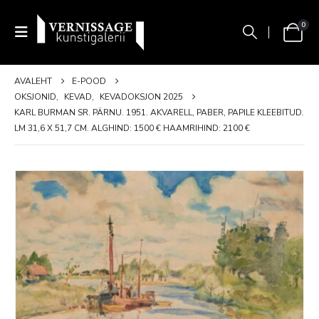
0
AVALEHT
E-POOD
OKSJONID
,
KEVAD
,
KEVADOKSJON 2025
KARL BURMAN SR. PÄRNU. 1951. AKVARELL, PABER, PAPILE KLEEBITUD.
LM 31,6 X 51,7 CM. ALGHIND: 1500 € HAAMRIHIND: 2100 €