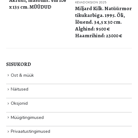
Akrüül, masoniit. Vm 106
KEVADOKSJON 2025
x 135 cm. MÜÜDUD
Miljard Kilk. Natüürmort
tikukarbiga. 1995. Õli,
lõuend. 34,5 x 30 cm.
Alghind: 9500 €
Haamrihind: 23000 €
SISUKORD
Ost & müük
Näitused
Oksjonid
Müügitingimused