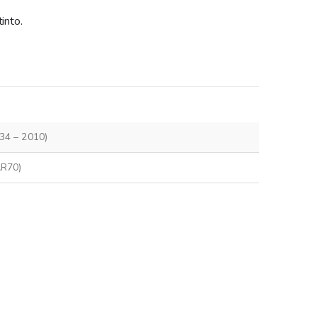
into.
934 – 2010)
AR70)