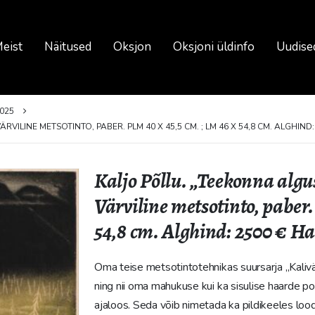
eist
Näitused
Oksjon
Oksjoni üldinfo
Uudise
025
RVILINE METSOTINTO, PABER. PLM 40 X 45,5 CM. ; LM 46 X 54,8 CM. ALGHIND
Kaljo Põllu. „Teekonna algus
Värviline metsotinto, paber.
54,8 cm. Alghind: 2500 € H
Oma teise metsotintotehnikas suursarja „Kalivä
ning nii oma mahukuse kui ka sisulise haarde po
ajaloos. Seda võib nimetada ka pildikeeles lo