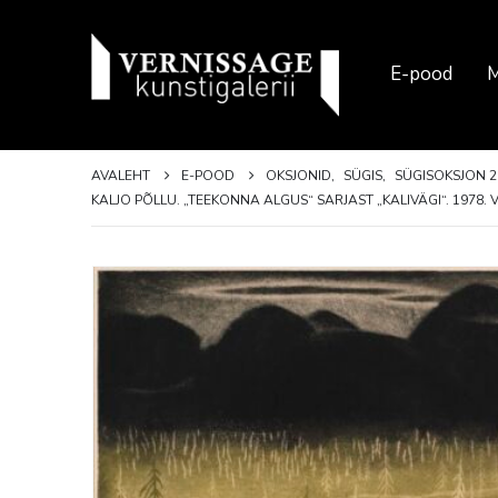
E-pood
M
AVALEHT
E-POOD
OKSJONID
,
SÜGIS
,
SÜGISOKSJON 2
KALJO PÕLLU. „TEEKONNA ALGUS“ SARJAST „KALIVÄGI“. 1978. VÄ