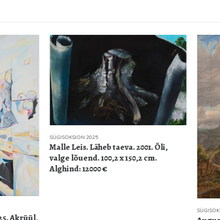
N 2025
s. Läheb taeva. 2001. Õli,
end. 100,2 x 150,2 cm.
 12000 €
SÜGISOKSJON 2025