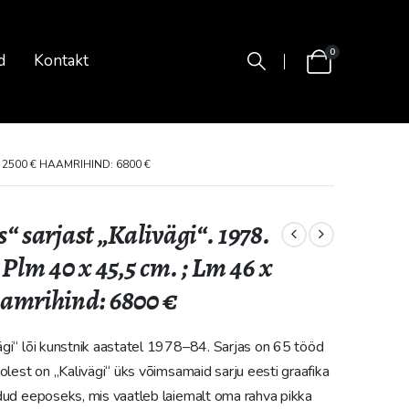
0
d
Kontakt
: 2500 € HAAMRIHIND: 6800 €
“ sarjast „Kalivägi“. 1978.
 Plm 40 x 45,5 cm. ; Lm 46 x
aamrihind: 6800 €
gi“ lõi kunstnik aastatel 1978–84. Sarjas on 65 tööd
olest on „Kalivägi“ üks võimsamaid sarju eesti graafika
odud eeposeks, mis vaatleb laiemalt oma rahva pikka