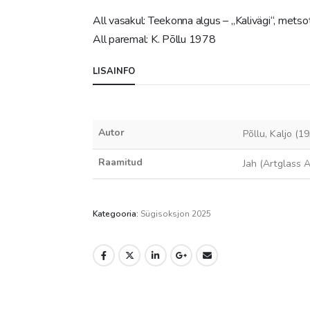
All vasakul: Teekonna algus – „Kalivägi“, metsot
All paremal: K. Põllu 1978
LISAINFO
Autor
Põllu, Kaljo (1
Raamitud
Jah (Artglass 
Kategooria:
Sügisoksjon 2025