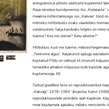
arenguteed ja põliste väärtuste kujunemist läbi 
Raua nimelise kunstipreemia. Kui „Kodalaste“ s
maailma mõtestamisega, siis „Kaliväe“ tööd on
mitmeks mõtteliseks osaks vaadeldes teemasid
sündmusteni. Sarja kandvaks teljeks on meie ra
tuleme? Kes me oleme? Kuhu läheme?“.
Mõtisklusi, kust me tuleme, millised hingemaast
„Teekonna algus“. Kaljukunsti ajalugu aastakümne
kirjutanud Põllu on väitnud, et otseselt kalju
temaatika arhailise mõjususe loob kunstnik aga 
kujutamisega. KK
Tuntud graafiline teos on reprodutseeritud map
„Kalivägi“. 1978–1984“ (kirjastus Kunst 1988)
reproduktsioonide pöördele Jaan Kaplinski. Kal
meie kirjutamata ajalukku, milleks metsotinto 