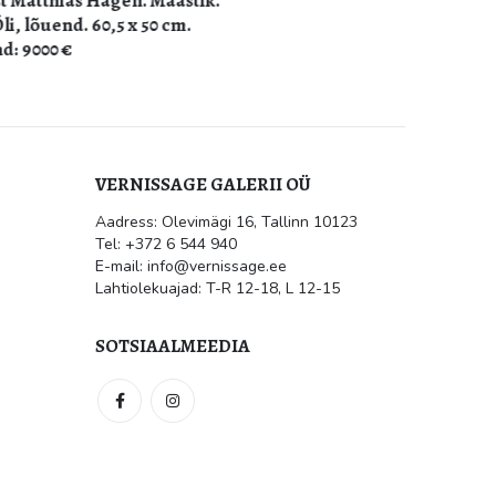
stik.
.
VERNISSAGE GALERII OÜ
Aadress: Olevimägi 16, Tallinn 10123
ile
Kultuur.err: Vernissage galeriis
Tel: +372 6 544 940
avati Jüri Mildebergi näitus
“Hingedeusk”
E-mail: info@vernissage.ee
mai 31, 2026
Lahtiolekuajad: T-R 12-18, L 12-15
 suletud
SOTSIAALMEEDIA