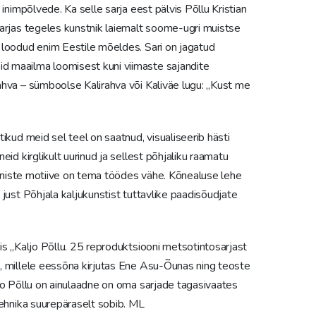
inimpõlvede. Ka selle sarja eest pälvis Põllu Kristian
arjas tegeles kunstnik laiemalt soome-ugri muistse
 loodud enim Eestile mõeldes. Sari on jagatud
 maailma loomisest kuni viimaste sajandite
hva – sümboolse Kalirahva või Kaliväe lugu: „Kust me
ikud meid sel teel on saatnud, visualiseerib hästi
id kirglikult uurinud ja sellest põhjaliku raamatu
jooniste motiive on tema töödes vähe. Kõnealuse lehe
just Põhjala kaljukunstist tuttavlike paadisõudjate
is „Kaljo Põllu. 25 reproduktsiooni metsotintosarjast
, millele eessõna kirjutas Ene Asu-Õunas ning teoste
jo Põllu on ainulaadne on oma sarjade tagasivaates
tehnika suurepäraselt sobib. ML