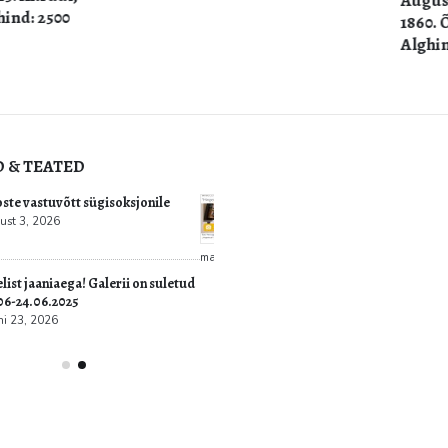
August Matthias Hagen. Maa
1860. Õli, lõuend. 60,5 x 50 cm
Alghind: 9000 €
D & TEATED
ultuur.err: Vernissage galeriis
Teoste vastuvõtt sügisoksjon
vati Jüri Mildebergi näitus
august 3, 2026
“Hingedeusk”
6
Imelist jaaniaega! Galerii on
22.06-24.06.2025
juuni 23, 2026