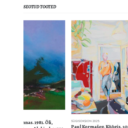
SEOTUD TOOTED
SÜGISOKSJO
Malle Lei
valge lõu
Alghind:
SÜGISOKSJON 2025
li,
Paul Kormašov. Köögis. 2025. Akrüül,