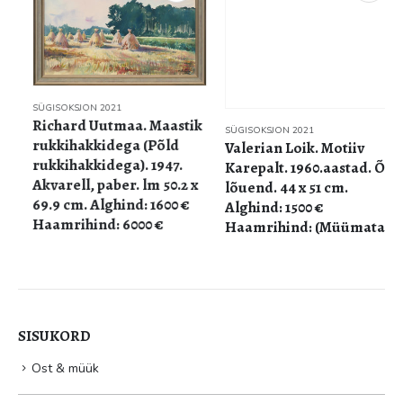
SÜGISOKSJON 2021
Richard Uutmaa. Maastik
SÜGISOKSJON 2021
rukkihakkidega (Põld
Valerian Loik. Motiiv
rukkihakkidega). 1947.
Karepalt. 1960.aastad. Õli,
Akvarell, paber. lm 50.2 x
lõuend. 44 x 51 cm.
69.9 cm. Alghind: 1600 €
Alghind: 1500 €
Haamrihind: 6000 €
Haamrihind: (Müümata)
SISUKORD
Ost & müük