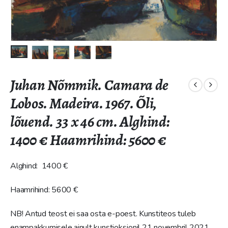
Juhan Nõmmik. Camara de
Lobos. Madeira. 1967. Õli,
lõuend. 33 x 46 cm. Alghind:
1400 € Haamrihind: 5600 €
Alghind: 1400 €
Haamrihind: 5600 €
NB! Antud teost ei saa osta e-poest. Kunstiteos tuleb
enampakkumisele ainult kunstioksjonil 21 novembril 2021.