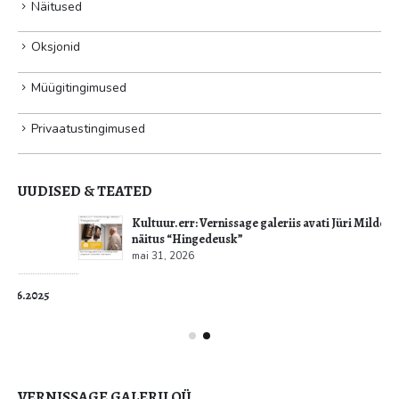
Näitused
Oksjonid
Müügitingimused
Privaatustingimused
UUDISED & TEATED
Kultuur.err: Vernissage galeriis avati Jüri Mildebergi
näitus “Hingedeusk”
mai 31, 2026
VERNISSAGE GALERII OÜ
Aadress: Olevimägi 16, Tallinn 10123