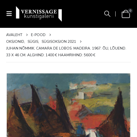
0
AVALEHT
E-POOD
OKSJONID
,
SÜGIS
,
SÜGISOKSJON 2021
JUHAN NÕMMIK. CAMARA DE LOBOS. MADEIRA. 1967. ÕLI, LÕUEND.
33 X 46 CM. ALGHIND: 1400 € HAAMRIHIND: 5600 €