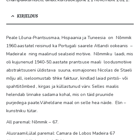
KIRJELDUS
Peale Lõuna-Prantsusmaa, Hispaania ja Tuneesia on Nõmmik
1960.aastatel reisinud ka Portugali saarele Atlandi ookeanis –
Madeirale ning maalinud sealseid motiive. Nõmmiku laadi, mis
oli kujunenud 1940-50.aastate prantsuse maali loodusmotiive
abstraktsuseni üldistava suuna, esmajoones Nicolas de Staeli
mõju all, iseloomustab tihke faktuur, kindlad laiad pintsli- või
spahtlitõmbed , kirgas ja küllastunud värv. Selles maalis
helendab linnake sadama kohal, mis on täid pruunide
purjedega paate.Väheldane maal on selle hea näide. Elin –
kunstniku tütar.
All paremal: Nõmmik – 67.
Alusraamil,ülal paremal: Camara de Lobos Madeira 67