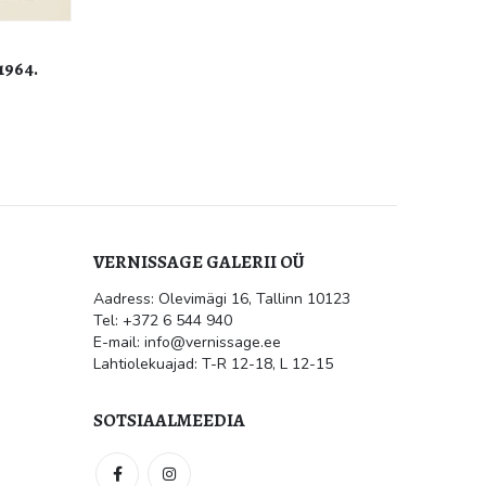
H. Tammsaare jutustusele “Poiss ja
liblikas”, 1975
500.00
€
VERNISSAGE GALERII OÜ
Aadress: Olevimägi 16, Tallinn 10123
õtt sügisoksjonile
Kultuur.err: Vernissage galeriis
Tel: +372 6 544 940
avati Jüri Mildebergi näitus
“Hingedeusk”
E-mail: info@vernissage.ee
mai 31, 2026
Lahtiolekuajad: T-R 12-18, L 12-15
ega! Galerii on suletud
025
SOTSIAALMEEDIA