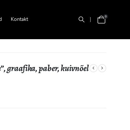
0
d
Kontakt
n”, graafika, paber, kuivnõel