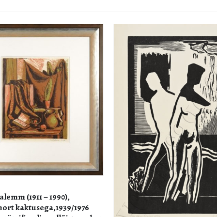
GRAAFIKA
Loit Jõekalda. Hommikuvalg
polymer, frottage) 2002 graa
53,3 x 72,5 cm
700.00
€