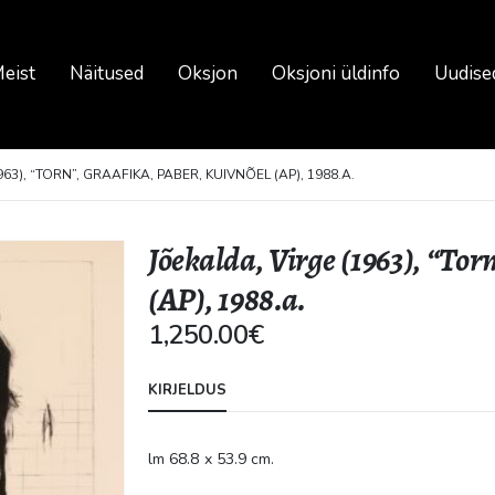
eist
Näitused
Oksjon
Oksjoni üldinfo
Uudise
63), “TORN”, GRAAFIKA, PABER, KUIVNÕEL (AP), 1988.A.
Jõekalda, Virge (1963), “Tor
(AP), 1988.a.
1,250.00
€
KIRJELDUS
lm 68.8 x 53.9 cm.