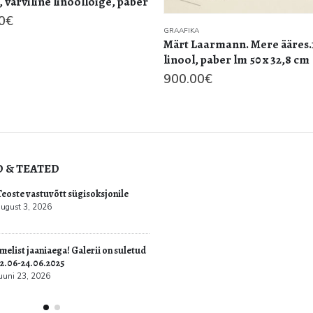
armann. Mere ääres.1964.
paber lm 50 x 32,8 cm
€
D & TEATED
Kultuur.err: Vernissage galeriis
Teoste vastuv
avati Jüri Mildebergi näitus
august 3, 2026
“Hingedeusk”
mai 31, 2026
etud
Imelist jaania
22.06-24.06.2
juuni 23, 2026