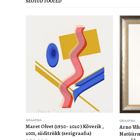
SEOTUD TOOTED
GRAAFIKA
rik ,
Arno Vihalemm (1911 – 1990),
Natüürmort kaktusega,1939/1976