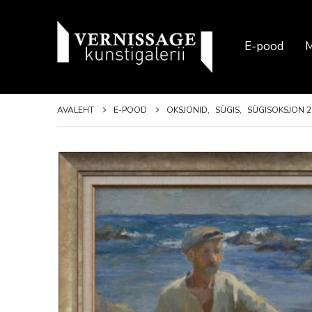
E-pood
M
AVALEHT
E-POOD
OKSJONID
,
SÜGIS
,
SÜGISOKSJON 2