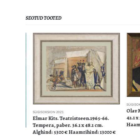
SEOTUD TOOTED
SÜGISOKSJO
Olav Mara
SÜGISOKSJON 2021
42.1 x 59
Elmar Kits. Teatristseen.1965-66.
Haamrihi
Tempera, paber. 36.1 x 48.1 cm.
Alghind: 5300 € Haamrihind: 13000 €