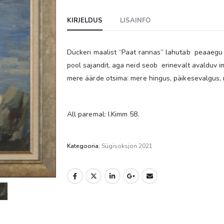
KIRJELDUS
LISAINFO
Dückeri maalist “Paat rannas” lahutab peaaegu
pool sajandit, aga neid seob erinevalt avalduv 
mere äärde otsima: mere hingus, päikesevalgus, 
All paremal: I.Kimm 58.
Kategooria:
Sügisoksjon 2021