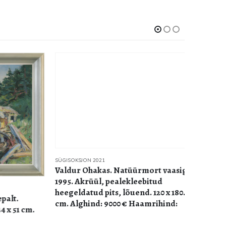
SÜGISOKSJON 2021
Valdur Ohakas. Natüürmort vaasiga.
SÜGISOKSJO
1995. Akrüül, pealekleebitud
August 
heegeldatud pits, lõuend. 120 x 180.2
1942-44. 
t.
cm. Alghind: 9000 € Haamrihind:
Alghind:
 51 cm.