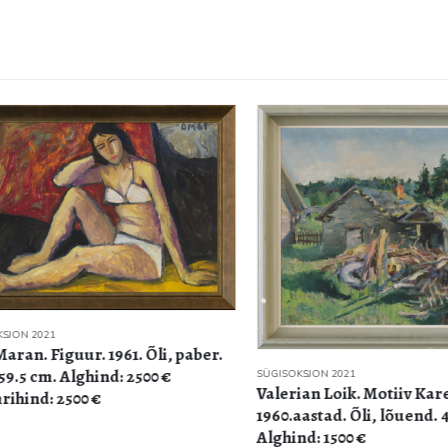
N 2021
n. Figuur. 1961. Õli, paber.
.5 cm. Alghind: 2500 €
SÜGISOKSJON 2021
Valerian Loik. Motiiv Karepal
nd: 2500 €
1960.aastad. Õli, lõuend. 44 x
Alghind: 1500 €