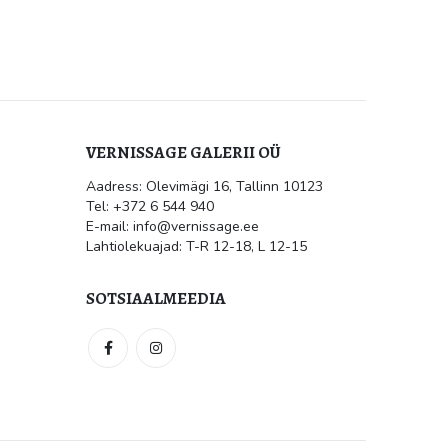
VERNISSAGE GALERII OÜ
Aadress: Olevimägi 16, Tallinn 10123
ile
Kultuur.err: Vernissage galeriis
Tel: +372 6 544 940
avati Jüri Mildebergi näitus
“Hingedeusk”
E-mail: info@vernissage.ee
mai 31, 2026
Lahtiolekuajad: T-R 12-18, L 12-15
 suletud
SOTSIAALMEEDIA