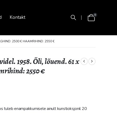
0
d
Kontakt
LGHIND: 2500 € HAAMRIHIND: 2550 €
el. 1958. Õli, lõuend. 61 x
mrihind: 2550 €
os tuleb enampakkumisele ainult kunstioksjonil 20