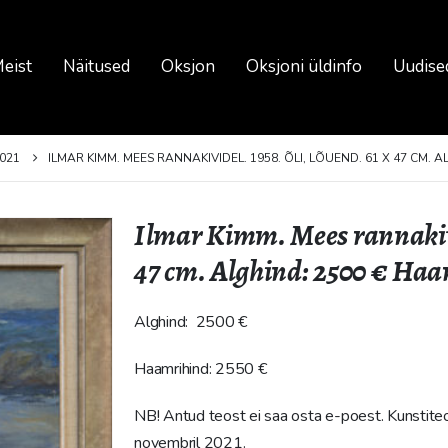
eist
Näitused
Oksjon
Oksjoni üldinfo
Uudise
021
ILMAR KIMM. MEES RANNAKIVIDEL. 1958. ÕLI, LÕUEND. 61 X 47 CM. A
Ilmar Kimm. Mees rannakivid
47 cm. Alghind: 2500 € Haa
Alghind: 2500 €
Haamrihind: 2550 €
NB! Antud teost ei saa osta e-poest. Kunstite
novembril 2021.