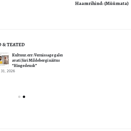
Haamrihind: (Müümata)
D & TEATED
ultuur.err: Vernissage galeriis
Teoste vastuvõtt sügisoksjon
vati Jüri Mildebergi näitus
august 3, 2026
“Hingedeusk”
6
Imelist jaaniaega! Galerii on
22.06-24.06.2025
juuni 23, 2026