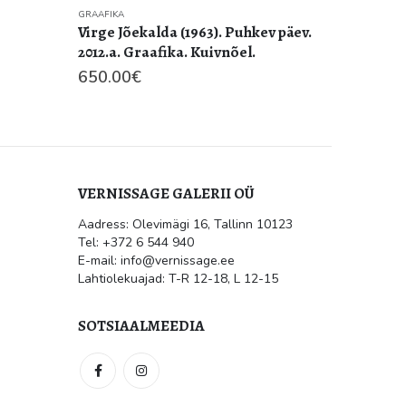
600.00
 päev.
VERNISSAGE GALERII OÜ
Aadress: Olevimägi 16, Tallinn 10123
ile
Kultuur.err: Vernissage galeriis
Tel: +372 6 544 940
avati Jüri Mildebergi näitus
“Hingedeusk”
E-mail: info@vernissage.ee
mai 31, 2026
Lahtiolekuajad: T-R 12-18, L 12-15
 suletud
SOTSIAALMEEDIA