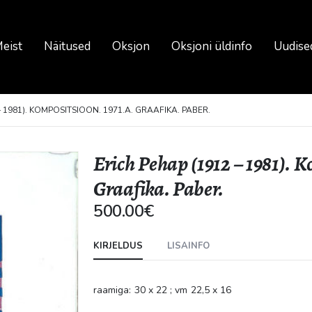
eist
Näitused
Oksjon
Oksjoni üldinfo
Uudise
– 1981). KOMPOSITSIOON. 1971.A. GRAAFIKA. PABER.
Erich Pehap (1912 – 1981). K
Graafika. Paber.
500.00
€
KIRJELDUS
LISAINFO
raamiga: 30 x 22 ; vm 22,5 x 16