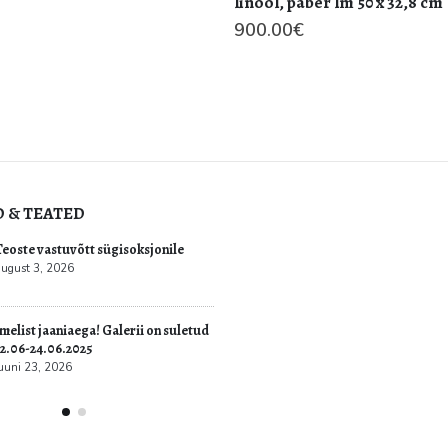
aber lm 50 x 32,8 cm
GRAAFIKA
€
Virge Jõekalda (1963). Puhkev
2012.a. Graafika. Kuivnõel.
650.00
€
D & TEATED
ultuur.err: Vernissage galeriis
Teoste vastuvõtt sügisoksjon
vati Jüri Mildebergi näitus
august 3, 2026
“Hingedeusk”
6
Imelist jaaniaega! Galerii on
22.06-24.06.2025
juuni 23, 2026