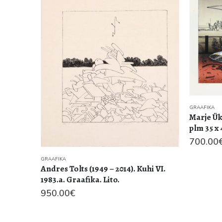
GRAAFIKA
Marje Üksine .Terassil. 16/30. 2007a.
plm 35 x 46
700.00
€
i VI.
GRAAFIKA
Märt Laa