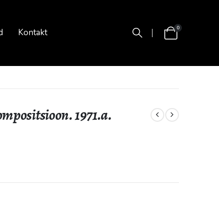
0
d
Kontakt
ompositsioon. 1971.a.