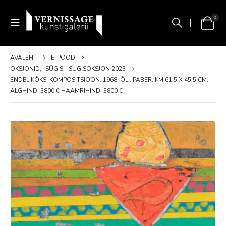
0
AVALEHT
E-POOD
OKSJONID
,
SÜGIS
,
SÜGISOKSJON 2023
ENDEL KÕKS. KOMPOSITSIOON. 1968. ÕLI. PABER. KM 61.5 X 45.5 CM.
ALGHIND: 3800 € HAAMRIHIND: 3800 €