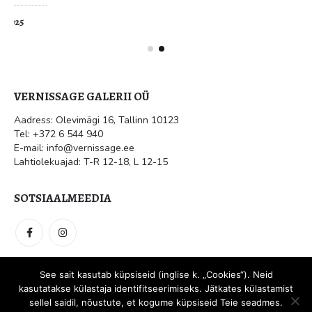
mai 31, 2026
VERNISSAGE GALERII OÜ
Aadress: Olevimägi 16, Tallinn 10123
Tel: +372 6 544 940
E-mail: info@vernissage.ee
Lahtiolekuajad: T-R 12-18, L 12-15
SOTSIAALMEEDIA
See sait kasutab küpsiseid (inglise k. „Cookies“). Neid
kasutatakse külastaja identifitseerimiseks. Jätkates külastamist
Vernissage galerii OÜ. © 2021. Kõik õigused kaitstud.
Meedia
sellel saidil, nõustute, et kogume küpsiseid Teie seadmes.