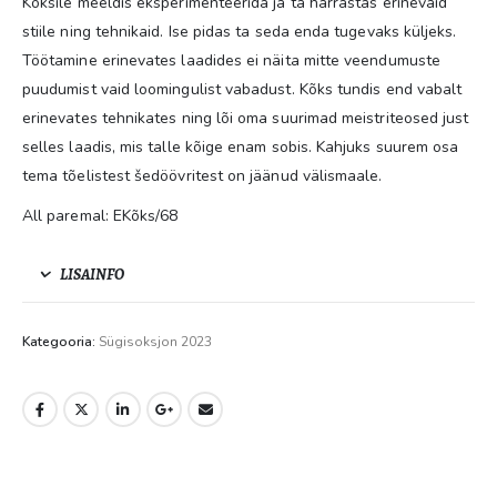
Kõksile meeldis eksperimenteerida ja ta harrastas erinevaid
stiile ning tehnikaid. Ise pidas ta seda enda tugevaks küljeks.
Töötamine erinevates laadides ei näita mitte veendumuste
puudumist vaid loomingulist vabadust. Kõks tundis end vabalt
erinevates tehnikates ning lõi oma suurimad meistriteosed just
selles laadis, mis talle kõige enam sobis. Kahjuks suurem osa
tema tõelistest šedöövritest on jäänud välismaale.
All paremal: EKõks/68
LISAINFO
Kategooria:
Sügisoksjon 2023