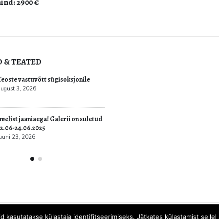
D & TEATED
ultuur.err: Vernissage galeriis
Teoste vastuvõtt sügisoksjon
vati Jüri Mildebergi näitus
august 3, 2026
“Hingedeusk”
6
Imelist jaaniaega! Galerii on
22.06-24.06.2025
juuni 23, 2026
id kasutatakse külastaja identifitseerimiseks. Jätkates külastamist sell