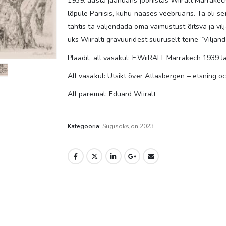
1939. aasta jaanuaris joonistas Wiiralt Marrakech
lõpule Pariisis, kuhu naases veebruaris. Ta oli s
tahtis ta väljendada oma vaimustust õitsva ja v
üks Wiiralti gravüüridest suuruselt teine “Viljand
Plaadil, all vasakul: E.WiiRALT Marrakech 1939 J
All vasakul: Ütsikt över Atlasbergen – etsning o
All paremal: Eduard Wiiralt
Kategooria:
Sügisoksjon 2023