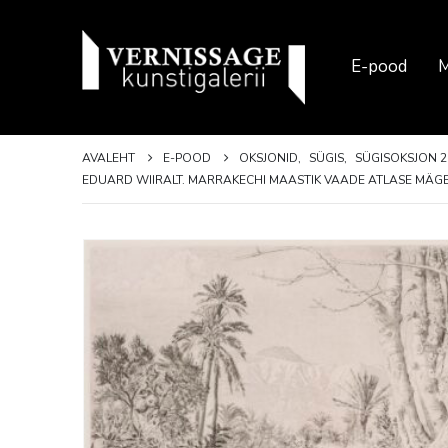
E-pood
M
AVALEHT
E-POOD
OKSJONID
,
SÜGIS
,
SÜGISOKSJON 2
EDUARD WIIRALT. MARRAKECHI MAASTIK VAADE ATLASE MÄGEDEL