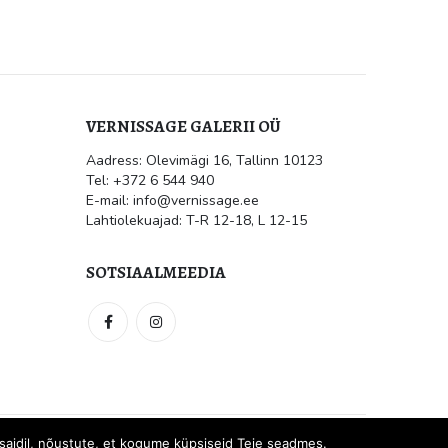
VERNISSAGE GALERII OÜ
Aadress: Olevimägi 16, Tallinn 10123
ile
Kultuur.err: Vernissage galeriis
Tel: +372 6 544 940
avati Jüri Mildebergi näitus
“Hingedeusk”
E-mail: info@vernissage.ee
mai 31, 2026
Lahtiolekuajad: T-R 12-18, L 12-15
 suletud
SOTSIAALMEEDIA
el saidil, nõustute, et kogume küpsiseid Teie seadmes.