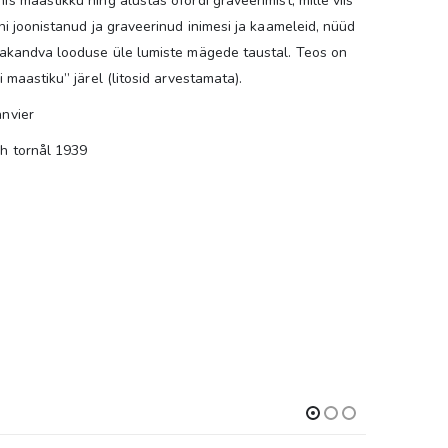
is maastikku ning alustas ofordi graveerimist, mille viis
eni joonistanud ja graveerinud inimesi ja kaameleid, nüüd
iljakandva looduse üle lumiste mägede taustal. Teos on
i maastiku” järel (litosid arvestamata).
anvier
ch tornål 1939