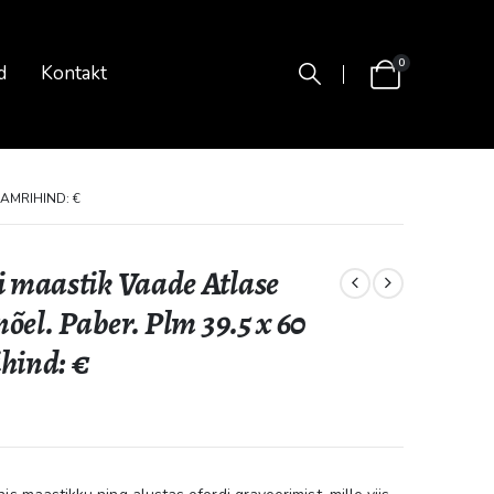
0
d
Kontakt
AAMRIHIND: €
 maastik Vaade Atlase
õel. Paber. Plm 39.5 x 60
hind: €