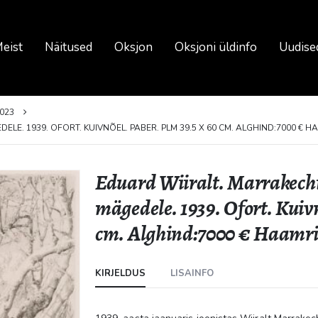
eist
Näitused
Oksjon
Oksjoni üldinfo
Uudise
023
E. 1939. OFORT. KUIVNÕEL. PABER. PLM 39.5 X 60 CM. ALGHIND:7000 € H
Eduard Wiiralt. Marrakechi
mägedele. 1939. Ofort. Kuivn
cm. Alghind:7000 € Haamri
KIRJELDUS
LISAINFO