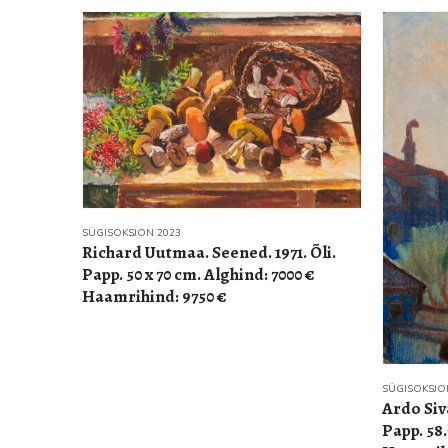
SÜGISOKSJO
Richard 
 Õli.
Paber. V
0 €
Haamrihi
SÜGISOKSJON 2023
Ardo Sivadi. Oleviste kirik. 1962. Õli.
Papp. 58.7 x 46.8 cm. Alghind: 2900 €