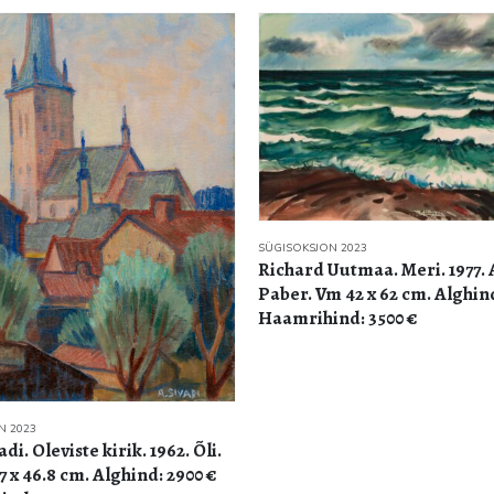
N 2023
Uutmaa. Meri. 1977. Akvarell.
m 42 x 62 cm. Alghind: 2000 €
SÜGISOKSJON 2023
Tiit Pääsuke. Natüürmort a
nd: 3500 €
1985. Õli. Lõuend. 25.2 x 30.2 
Alghind: 4500 € Haamrihind: 