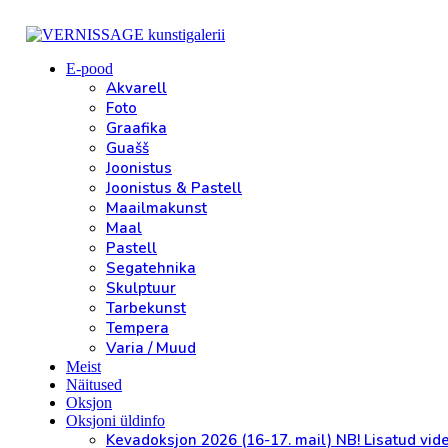
E-pood
Akvarell
Foto
Graafika
Guašš
Joonistus
Joonistus & Pastell
Maailmakunst
Maal
Pastell
Segatehnika
Skulptuur
Tarbekunst
Tempera
Varia / Muud
Meist
Näitused
Oksjon
Oksjoni üldinfo
Kevadoksjon 2026 (16-17. mail) NB! Lisatud vid