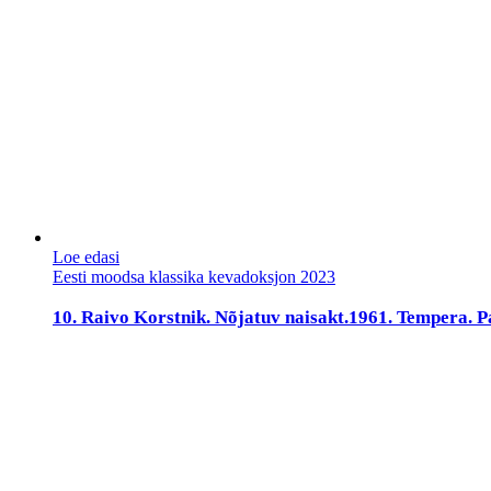
Loe edasi
Eesti moodsa klassika kevadoksjon 2023
10. Raivo Korstnik. Nõjatuv naisakt.1961. Tempera. P