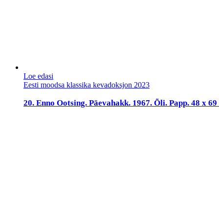
Loe edasi
Eesti moodsa klassika kevadoksjon 2023
20. Enno Ootsing. Päevahakk. 1967. Õli. Papp. 48 x 6