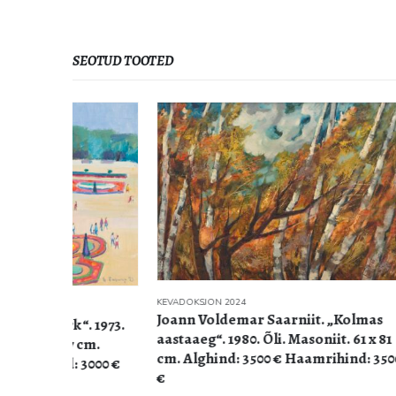
SEOTUD TOOTED
KEVADOKSJON 2024
Joann Voldemar Saarniit. „Kolmas
. 1973.
KEVADOKSJO
Elmar Le
aastaaeg“. 1980. Õli. Masoniit. 61 x 81
cm.
1942. Õli
cm. Alghind: 3500 € Haamrihind: 3500
3000 €
2100 € H
€