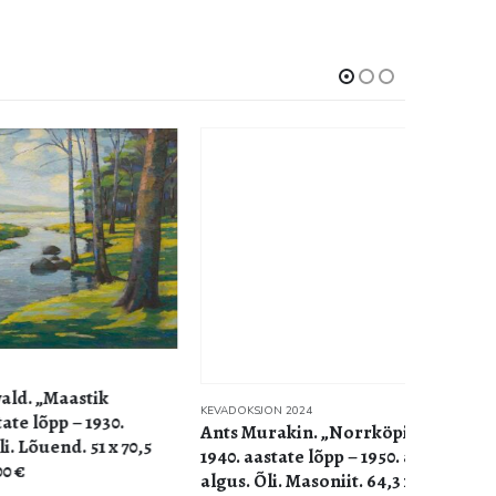
k
KEVADOKSJON 2024
30.
KEVADOKSJ
Ants Murakin. „Norrköpingi vaade“.
Aksel T
 x 70,5
1940. aastate lõpp – 1950. aastate
Õli. Mas
algus. Õli. Masoniit. 64,3 x 76,5 cm.
2700 Haa