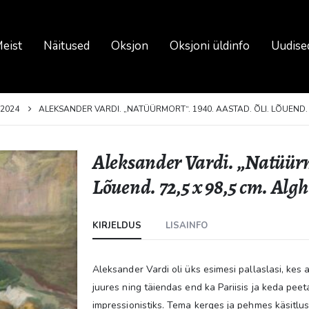
eist
Näitused
Oksjon
Oksjoni üldinfo
Uudise
2024
ALEKSANDER VARDI. „NATÜÜRMORT“. 1940. AASTAD. ÕLI. LÕUEND. 7
Aleksander Vardi. „Natüürmo
Lõuend. 72,5 x 98,5 cm. Alg
KIRJELDUS
LISAINFO
Aleksander Vardi oli üks esimesi pallaslasi, ke
juures ning täiendas end ka Pariisis ja keda peet
impressionistiks. Tema kerges ja pehmes käsitlu