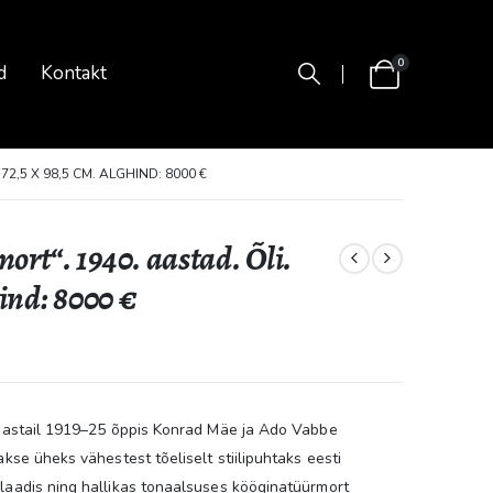
0
d
Kontakt
2,5 X 98,5 CM. ALGHIND: 8000 €
rt“. 1940. aastad. Õli.
hind: 8000 €
s aastail 1919–25 õppis Konrad Mäe ja Ado Vabbe
akse üheks vähestest tõeliselt stiilipuhtaks eesti
slaadis ning hallikas tonaalsuses kööginatüürmort