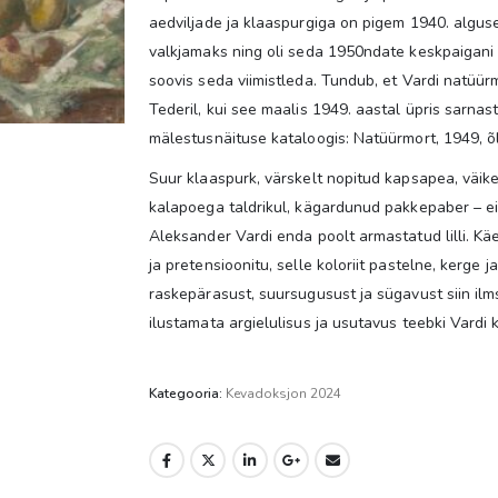
aedviljade ja klaaspurgiga on pigem 1940. alguse
valkjamaks ning oli seda 1950ndate keskpaigani v
soovis seda viimistleda. Tundub, et Vardi natüürm
Tederil, kui see maalis 1949. aastal üpris sarnas
mälestusnäituse kataloogis: Natüürmort, 1949, õli
Suur klaaspurk, värskelt nopitud kapsapea, väike
kalapoega taldrikul, kägardunud pakkepaber – e
Aleksander Vardi enda poolt armastatud lilli. K
ja pretensioonitu, selle koloriit pastelne, kerge
raskepärasust, suursugusust ja sügavust siin ilms
ilustamata argielulisus ja usutavus teebki Vardi 
Kategooria:
Kevadoksjon 2024