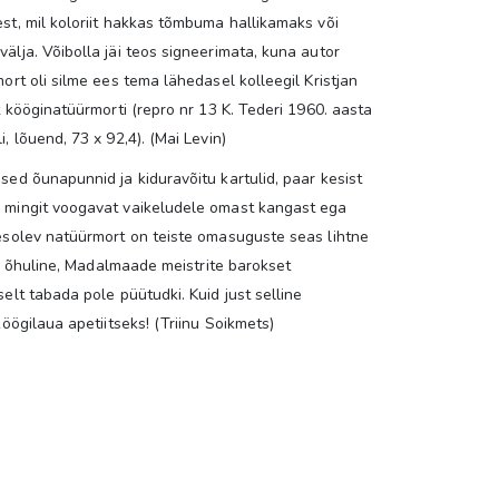
st, mil koloriit hakkas tõmbuma hallikamaks või
älja. Võibolla jäi teos signeerimata, kuna autor
ort oli silme ees tema lähedasel kolleegil Kristjan
t kööginatüürmorti (repro nr 13 K. Tederi 1960. aasta
, lõuend, 73 x 92,4). (Mai Levin)
sed õunapunnid ja kiduravõitu kartulid, paar kesist
i mingit voogavat vaikeludele omast kangast ega
äesolev natüürmort on teiste omasuguste seas lihtne
 ja õhuline, Madalmaade meistrite barokset
elt tabada pole püütudki. Kuid just selline
köögilaua apetiitseks! (Triinu Soikmets)