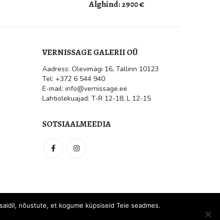
Alghind: 2900 €
VERNISSAGE GALERII OÜ
Aadress: Olevimägi 16, Tallinn 10123
ile
Kultuur.err: Vernissage galeriis
Tel: +372 6 544 940
avati Jüri Mildebergi näitus
“Hingedeusk”
E-mail: info@vernissage.ee
mai 31, 2026
Lahtiolekuajad: T-R 12-18, L 12-15
 suletud
SOTSIAALMEEDIA
el saidil, nõustute, et kogume küpsiseid Teie seadmes.