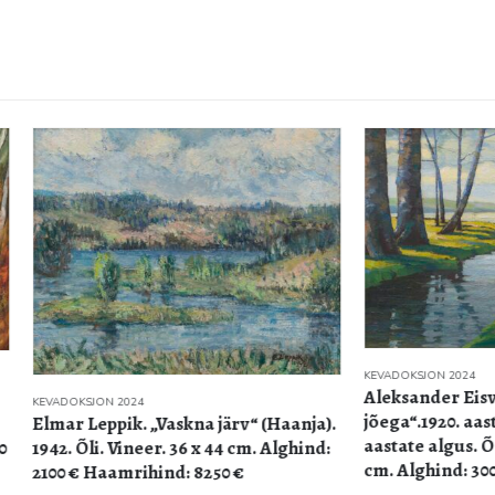
KEVADOKSJON 2024
Aleksander Eisvald. „Maasti
N 2024
jõega“.1920. aastate lõpp – 19
ppik. „Vaskna järv“ (Haanja).
aastate algus. Õli. Lõuend. 51
. Vineer. 36 x 44 cm. Alghind:
cm. Alghind: 3000 €
aamrihind: 8250 €