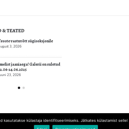
D & TEATED
ultuur.err: Vernissage galeriis
Teoste vastuvõtt sügisoksjon
vati Jüri Mildebergi näitus
august 3, 2026
“Hingedeusk”
6
Imelist jaaniaega! Galerii on
22.06-24.06.2025
juuni 23, 2026
id kasutatakse külastaja identifitseerimiseks. Jätkates külastamist sell