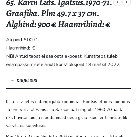
65. Karin Luts. Igatsus.1970-71.
Graafika. Plm 49.7 x 37 cm.
Alghind: 900 € Haamrihind: €
Alghind: 900 €
Haamrihind: €
NB! Antud teost ei saa osta e-poest. Kunstiteos tuleb
enampakkumisele ainult kunstioksjonil 19 märtsil 2022.
KIRJELDUS
K.Luts viljeles estampi juba kodumaal. Rootsis elades täiendas
ta end sel alal Pariisis ja Saksamaal ning oli 1960-70.aastail
üks huvitamaid ja moodsamaid eesti graafikuid, eriti meisterlik
värvilises söövituses.
Plm 49.7 x 37 cm. Vm 50 x 35.6 cm. Suurus raamiga: 70 x 55