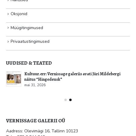
Oksjonid
Müügitingimused
Privaatustingimused
UUDISED & TEATED
Kultuur.err: Vernissage galeriis avati Jüri Mildebergi
näitus “Hingedeusk”
mai 31, 2026
VERNISSAGE GALERII OÜ
Aadress: Olevimägi 16, Tallinn 10123
Tel: +372 6 544 940