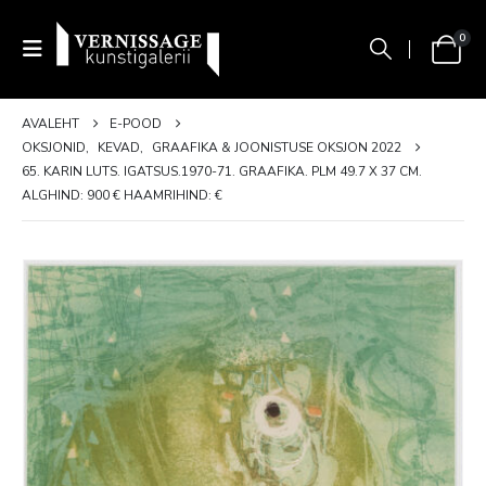
0
AVALEHT
E-POOD
OKSJONID
,
KEVAD
,
GRAAFIKA & JOONISTUSE OKSJON 2022
65. KARIN LUTS. IGATSUS.1970-71. GRAAFIKA. PLM 49.7 X 37 CM.
ALGHIND: 900 € HAAMRIHIND: €