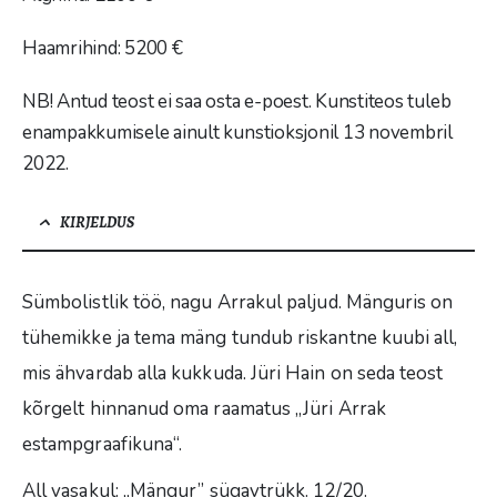
Haamrihind: 5200 €
NB! Antud teost ei saa osta e-poest. Kunstiteos tuleb
enampakkumisele ainult kunstioksjonil 13 novembril
2022.
KIRJELDUS
Sümbolistlik töö, nagu Arrakul paljud. Mänguris on
tühemikke ja tema mäng tundub riskantne kuubi all,
mis ähvardab alla kukkuda. Jüri Hain on seda teost
kõrgelt hinnanud oma raamatus „Jüri Arrak
estampgraafikuna“.
All vasakul: „Mängur” sügavtrükk. 12/20.