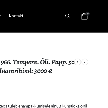
0
d
Kontakt
1966. Tempera. Õli. Papp. 50
 Haamrihind: 3000 €
iteos tuleb enampakkumisele ainult kunstioksjonil