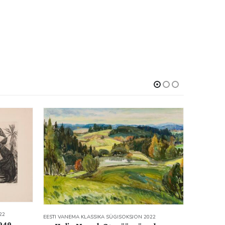
EESTI VANEMA KLASSIKA SÜGISOKSJON 2022
23. Lepo Mikko. Otepää maastik. 1962.
Õli. Lõuend. 65 x 92 cm. Alghind: 6000
€ Haamrihind: 33 000 €
22