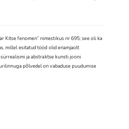
ar Kitse fenomen” nimestikus nr 695; see oli ka
, millel esitatud tööd olid enamjaolt
 sürrealismi ja abstraktse kunsti jooni
puurilinnuga põlvedel on vabaduse puudumise