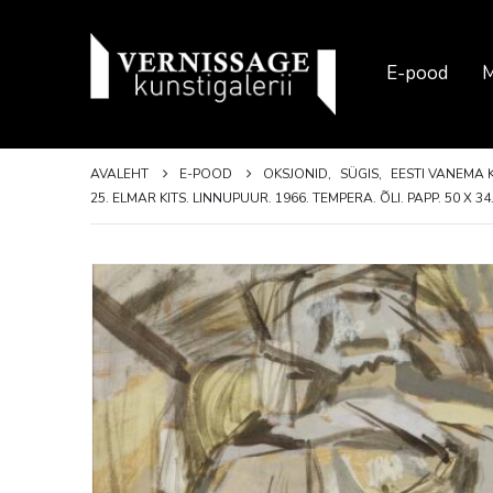
E-pood
M
AVALEHT
E-POOD
OKSJONID
,
SÜGIS
,
EESTI VANEMA 
25. ELMAR KITS. LINNUPUUR. 1966. TEMPERA. ÕLI. PAPP. 50 X 3