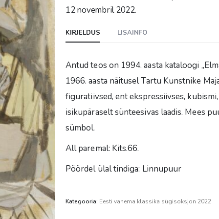
12 novembril 2022.
KIRJELDUS
LISAINFO
Antud teos on 1994. aasta kataloogi „Elm
1966. aasta näitusel Tartu Kunstnike Majas
figuratiivsed, ent ekspressiivses, kubismi,
isikupäraselt sünteesivas laadis. Mees 
sümbol.
All paremal: Kits.66.
Pöördel ülal tindiga: Linnupuur
Kategooria:
Eesti vanema klassika sügisoksjon 2022