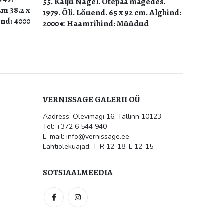
edes.
 Alghind:
EESTI VANE
9. Eduar
1943/51.
cm. Plm 
Haamri
VERNISSAGE GALERII OÜ
Aadress: Olevimägi 16, Tallinn 10123
ile
Kultuur.err: Vernissage galeriis
Tel: +372 6 544 940
avati Jüri Mildebergi näitus
“Hingedeusk”
E-mail: info@vernissage.ee
mai 31, 2026
Lahtiolekuajad: T-R 12-18, L 12-15
 suletud
SOTSIAALMEEDIA