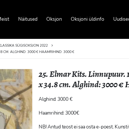
eist
Näitused
Oksjon
Oksjoni üldinfo
Uudise
KLASSIKA SÜGISOKSJON 2022
4.8 CM. ALGHIND: 3000 € HAAMRIHIND: 3000 €
25. Elmar Kits. Linnupuur. 
x 34.8 cm. Alghind: 3000 €
Alghind: 3000 €
Haamrihind: 3000€
NB! Antud teost ei saa osta e-poest. Kunst