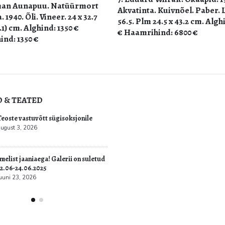
55. Kalju Nagel. Otepää mäg
a. Kuivnõel. Paber. Lm 38.2 x
1979. Õli. Lõuend. 65 x 92 cm.
 24.5 x 43.2 cm. Alghind: 4000
2000 € Haamrihind: Müüdud
hind: 6800 €
D & TEATED
ultuur.err: Vernissage galeriis
Teoste vastuvõtt sügisoksjon
vati Jüri Mildebergi näitus
august 3, 2026
“Hingedeusk”
6
Imelist jaaniaega! Galerii on
22.06-24.06.2025
juuni 23, 2026