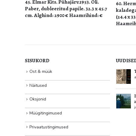
Õli.
60. Herman Aunapuu. Natüürmort
Akvatint
3 x 45.7
kaladega. 1940. Õli. Vineer. 24 x 32.7
56.5. Plm
nd: €
(24.4 x 33.1) cm. Alghind: 1350 €
€ Haamri
Haamrihind: 1350 €
SISUKORD
UUDISE
sage galeriis
Ost & müük
Teoste vastuvõtt sügisoksjonile
K
i näitus
a
august 3, 2026
Näitused
mai 31, 202
Imelist jaaniaega! Galerii on suletud
Oksjonid
22.06-24.06.2025
juuni 23, 2026
Müügitingimused
Privaatustingimused