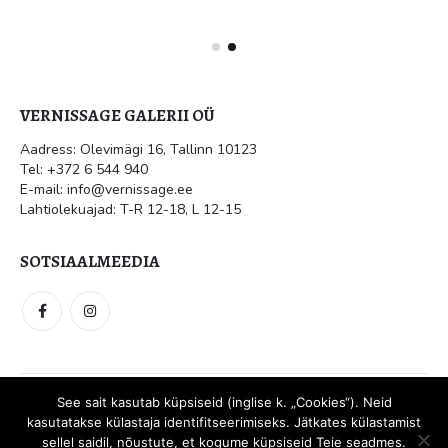
VERNISSAGE GALERII OÜ
Aadress: Olevimägi 16, Tallinn 10123
Tel: +372 6 544 940
E-mail: info@vernissage.ee
Lahtiolekuajad: T-R 12-18, L 12-15
SOTSIAALMEEDIA
Vernissage galerii OÜ. © 2021. Kõik õigused kaitstud.
Meedia
Disain
See sait kasutab küpsiseid (inglise k. „Cookies“). Neid
kasutatakse külastaja identifitseerimiseks. Jätkates külastamist
sellel saidil, nõustute, et kogume küpsiseid Teie seadmes.