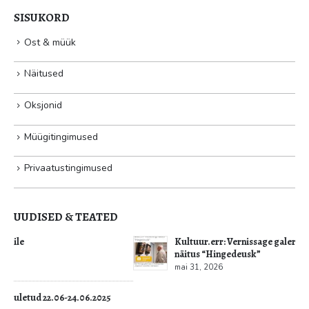
SISUKORD
Ost & müük
Näitused
Oksjonid
Müügitingimused
Privaatustingimused
UUDISED & TEATED
Kultuur.err: Vernissage galeriis avati Jüri Mildebergi
näitus “Hingedeusk”
mai 31, 2026