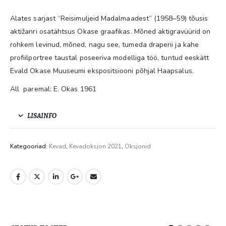
Alates sarjast “Reisimuljeid Madalmaadest” (1958–59) tõusis
aktižanri osatähtsus Okase graafikas. Mõned aktigravüürid on
rohkem levinud, mõned, nagu see, tumeda draperii ja kahe
profiilportree taustal poseeriva modelliga töö, tuntud eeskätt
Evald Okase Muuseumi ekspositsiooni põhjal Haapsalus.
All paremal: E. Okas 1961
LISAINFO
Kategooriad:
Kevad
,
Kevadoksjon 2021
,
Oksjonid