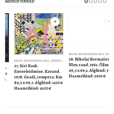
SEOTUD TOOTED
KEVAD
,
KEVADOKSJON 2021
,
OKSJONID
38. Nikolai Kormašov.
KEVAD
,
KEVADOKSJON 2021
,
OKSJONID
Võsu rand. 1961. Õlimaal.
37. Jüri Kask.
49,5 x 69,1. Alghind: 3900 €
Eneseleidmine. Kavand.
Haamrihind: 3900 €
1978. Guašš, tempera. Km
84,3 x 99,7. Alghind: 2100 €
Haamrihind: 4200 €